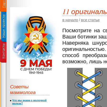
11 оригинал
в начало
/
все статьи
Посмотрите на св
Ваши ботинки за
Наверняка шнуро
оригинальность
способ преобраз
возможно, лишь н
Советы
маммолога
Что мы знаем о молочной
железе?