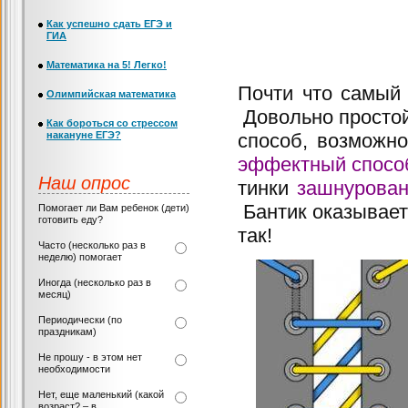
Как успешно сдать ЕГЭ и
ГИА
Математика на 5! Легко!
Почти что самы
Олимпийская математика
Довольно простой
Как бороться со стрессом
накануне ЕГЭ?
способ, возможн
эффектный спосо
Наш опрос
тинки
зашнурова
Бантик оказывает
Помогает ли Вам ребенок (дети)
готовить еду?
так!
Часто (несколько раз в
неделю) помогает
Иногда (несколько раз в
месяц)
Периодически (по
праздникам)
Не прошу - в этом нет
необходимости
Нет, еще маленький (какой
возраст? – в