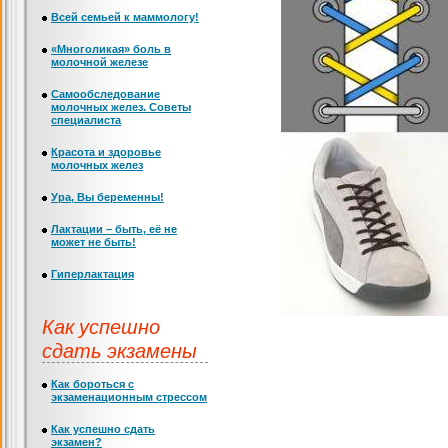
Всей семьей к маммологу!
«Многоликая» боль в
молочной железе
Самообследование
молочных желез. Советы
специалиста
Красота и здоровье
молочных желез
Ура, Вы беременны!
Лактации – быть, её не
может не быть!
Гиперлактация
Как успешно
сдать экзамены
Как бороться с
экзаменационным стрессом
Как успешно сдать
экзамен?