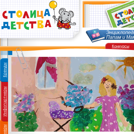
Энциклопед
Папам и Ма
Конкурсы