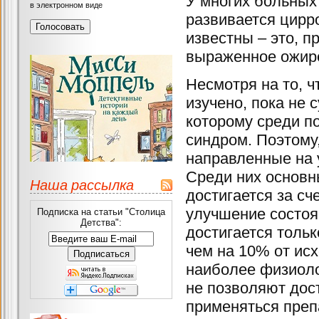
У многих больных
в электронном виде
развивается цирр
известны – это, п
выраженное ожире
Несмотря на то, 
изучено, пока не 
которому среди п
синдром. Поэтому
направленные на 
Среди них основн
Наша рассылка
достигается за сч
улучшение состоя
Подписка на статьи "Столица
Детства":
достигается тольк
чем на 10% от ис
наиболее физиоло
не позволяют дост
применяться преп