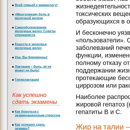
жизнедеятельности
Всей семьей к маммологу!
токсических веще
«Многоликая» боль в
молочной железе
образующихся в о
Самообследование
И бесконечно уяз
молочных желез. Советы
специалиста
«пользователи». 
Красота и здоровье
заболеваний пече
молочных желез
функции, изменен
Ура, Вы беременны!
полному отказу о
Лактации – быть, её не
поддержании жизн
может не быть!
протекающие бес
Гиперлактация
циррозом или рак
Как успешно
Наиболее распрос
сдать экзамены
жировой гепатоз (
гепатиты В и С.
Как бороться с
экзаменационным стрессом
Как успешно сдать
Жир на талии –
экзамен?