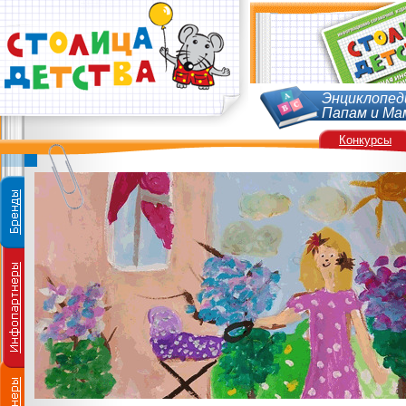
Энциклопед
Папам и Ма
Конкурсы