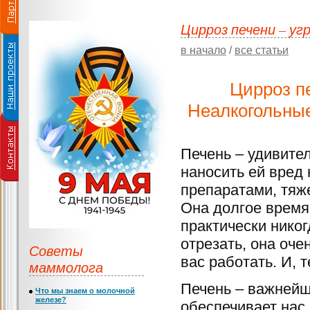
Цирроз печени – уг
в начало
/
все статьи
Цирроз п
Неалкогольные
Печень – удивите
наносить ей вред
препаратами, тяж
Она долгое время
практически никог
отрезать, она оче
Советы
вас работать. И, 
маммолога
Печень – важнейш
Что мы знаем о молочной
железе?
обеспечивает нас