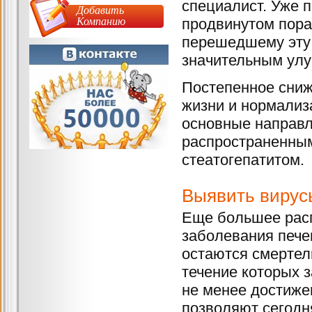
специалист. Уже 
Добавить
Компанию
продвинутом пораж
перешедшему эту 
значительным улу
Постепенное сниж
жизни и нормализ
основные направл
распространенным
стеатогепатитом.
Выявить вирус
Еще большее расп
заболевания печен
остаются смертел
течение которых з
не менее достиже
позволяют сегодня