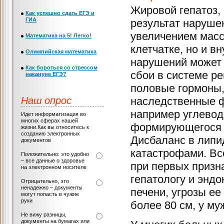
Жировой гепатоз, 
Как успешно сдать ЕГЭ и
ГИА
результат наруше
увеличением масс
Математика на 5! Легко!
клетчатке, но и в
Олимпийская математика
нарушений может 
Как бороться со стрессом
сбои в системе р
накануне ЕГЭ?
половые гормоны,
Наш опрос
наследственные 
например углевод
Идет информатизация во
многих сферах нашей
формирующегося н
жизни.Как вы относитесь к
созданию электронных
Дисбаланс в липи
документов
катастрофами. Вс
Положительно: это удобно
– все данные о здоровье
при первых призн
на электронном носителе
гепатологу и эндо
Отрицательно, это
ненадежно – документы
печени, угрозы ее
могут попасть в чужие
руки
более 80 см, у му
Не вижу разницы,
документы на бумагах или