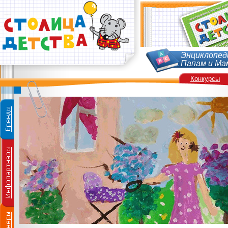
Энциклопед
Папам и Ма
Конкурсы