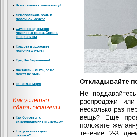
Всей семьей к маммологу!
«Многоликая» боль в
молочной железе
Самообследование
молочных желез. Советы
специалиста
Красота и здоровье
молочных желез
Ура, Вы беременны!
Лактации – быть, её не
может не быть!
Откладывайте п
Гиперлактация
Не поддавайтесь
Как успешно
распродажи или
сдать экзамены
несколько раз пе
вещь? Еще прове
Как бороться с
экзаменационным стрессом
положите желанну
Как успешно сдать
течение 2-3 дне
экзамен?