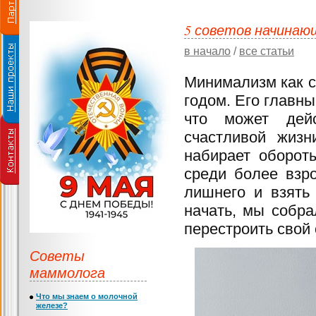
5 советов начина
в начало
/
все статьи
Минимализм как с
годом. Его главны
что может дейс
счастливой жизн
набирает оборот
среди более взро
лишнего и взять 
начать, мы собра
перестроить свой 
Советы
маммолога
Что мы знаем о молочной
железе?