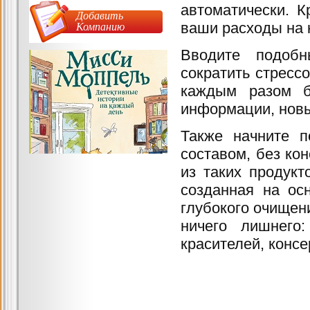
автоматически. К
Добавить
Компанию
ваши расходы на 
Вводите подобн
сократить стресс
каждым разом б
информации, новы
Также начните п
составом, без ко
из таких продук
созданная на ос
глубокого очищен
ничего лишнего
красителей, консе