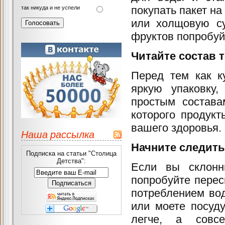
покупать пакет на
так никуда и не успели
или холщовую су
фруктов попробуй
Читайте состав 
Перед тем как к
яркую упаковку,
простым состава
которого продукт
вашего здоровья.
Наша рассылка
Начните следить
Подписка на статьи "Столица
Детства":
Если вы склонн
попробуйте перес
потреблением вод
или моете посуд
легче, а совс