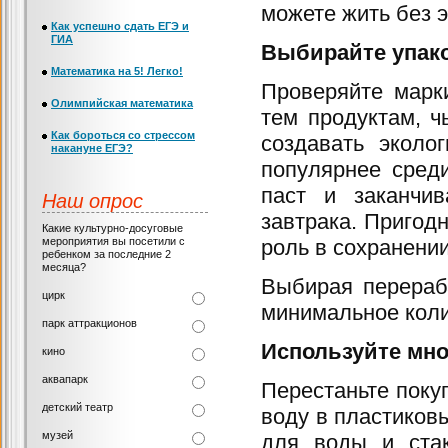
можете жить без э
Как успешно сдать ЕГЭ и
ГИА
Выбирайте упак
Математика на 5! Легко!
Проверяйте марк
Олимпийская математика
тем продуктам, ч
Как бороться со стрессом
создавать эколо
накануне ЕГЭ?
популярнее сред
паст и заканчив
Наш опрос
завтрака. Пригод
Какие культурно-досуговые
мероприятия вы посетили с
роль в сохранени
ребенком за последние 2
месяца?
Выбирая перераб
цирк
минимальное коли
парк аттракционов
Используйте мн
кино
аквапарк
Перестаньте поку
детский театр
воду в пластиков
музей
для воды и стак