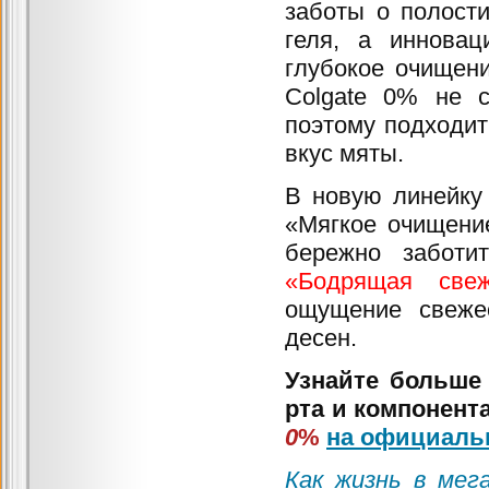
заботы о полости
геля, а инновац
глубокое очищени
Colgate 0% не с
поэтому подходит
вкус мяты.
В новую линейку
«Мягкое очищени
бережно забот
«Бодрящая свеж
ощущение свеже
десен.
Узнайте больше 
рта и компонент
0
%
на официаль
Как жизнь в мег