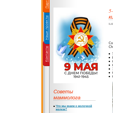
5
к
в н
Со
Ch
Советы
маммолога
Что мы знаем о молочной
железе?