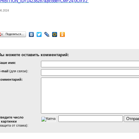
HIBITION_ID=14238287&pcode=CMF24-0OXV2
06.2024
Поделиться…
Вы можете оставить комментарий:
Ваше имя:
-mail
(для связи):
Комментарий:
Введите число
 картинки
защита от спама):