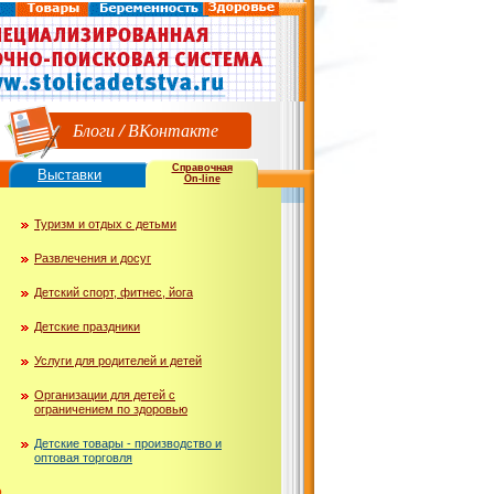
Блоги
/
ВКонтакте
Справочная
Выставки
On-line
Туризм и отдых с детьми
Развлечения и досуг
Детский спорт, фитнес, йога
Детские праздники
Услуги для родителей и детей
Организации для детей с
ограничением по здоровью
Детские товары - производство и
оптовая торговля
ю