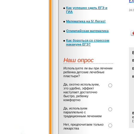
EX
Как успешно сдать ЕГЭ и
24.
ГИА
Математика на 5! Легко!
Олимпийская математика
Как бороться со стрессом
накануне ЕГЭ?
Наш опрос
Используете ли вы при лечении
Е
ребенка детские лечебные
пластыри?
Да, охотно используем,
это удобно, эффект
наступает достаточно
быстро, ребенку
комфортно
Да, используем
параллельно с
традиционным лечением
с
(
Нет, предпочитаем только
лекарства