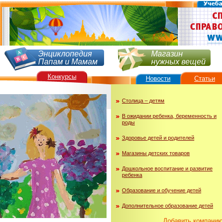
Энциклопедия
Магазин
Папам и Мамам
нужных вещей
Конкурсы
Новости
Статьи
Столица – детям
В ожидании ребенка, беременность и
роды
Здоровье детей и родителей
Магазины детских товаров
Дошкольное воспитание и развитие
ребенка
Образование и обучение детей
Дополнительное образование детей
Добавить компани