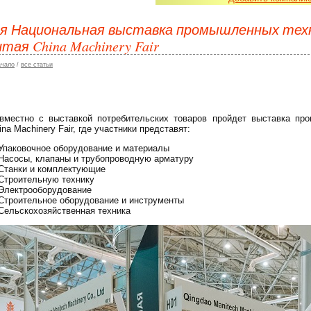
-я Национальная выставка промышленных техн
итая China Machinery Fair
ачало
/
все статьи
вместно с выставкой потребительских товаров пройдет выставка пр
ina Machinery Fair, где участники представят:
Упаковочное оборудование и материалы
Насосы, клапаны и трубопроводную арматуру
Станки и комплектующие
Строительную технику
Электрооборудование
Строительное оборудование и инструменты
Сельскохозяйственная техника