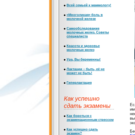
Всей семьей к маммологу!
«Многоликая» боль в
молочной железе
Самообследование
молочных желез. Советы
специалиста
Красота и здоровье
молочных желез
Ура, Вы беременны!
Лактации – быть, её не
может не быть!
Гиперлактация
Как успешно
сдать экзамены
Ес
им
не
Как бороться с
вы
экзаменационным стрессом
эк
Как успешно сдать
Бе
экзамен?