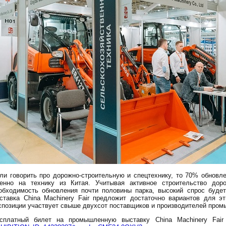
ли говорить про дорожно-строительную и спецтехнику, то 70% обновл
енно на технику из Китая. Учитывая активное строительство дор
обходимость обновления почти половины парка, высокий спрос буде
ставка China Machinery Fair предложит достаточно вариантов для эт
спозиции участвует свыше двухсот поставщиков и производителей пром
сплатный билет на промышленную выставку China Machinery Fai