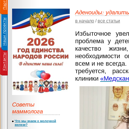
Аденоиды: удалить
в начало
/
все статьи
Избыточное увел
проблема у дете
качество жизн
необходимости о
всем и не всегда.
требуется, рас
клиники
«Медскан
Советы
маммолога
Что мы знаем о молочной
железе?