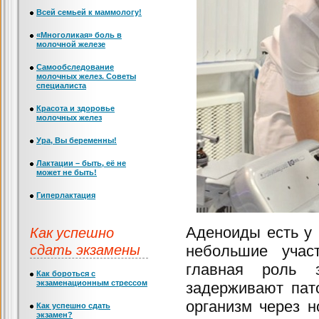
Всей семьей к маммологу!
«Многоликая» боль в
молочной железе
Самообследование
молочных желез. Советы
специалиста
Красота и здоровье
молочных желез
Ура, Вы беременны!
Лактации – быть, её не
может не быть!
Гиперлактация
Как успешно
Аденоиды есть у 
сдать экзамены
небольшие учас
главная роль 
Как бороться с
экзаменационным стрессом
задерживают пат
организм через н
Как успешно сдать
экзамен?