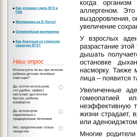
когда организм
Как успешно сдать ЕГЭ и
аллергеном. Это
ГИА
выздоровления, о
Математика на 5! Легко!
увеличение сохра
Олимпийская математика
У взрослых аден
Как бороться со стрессом
разрастание этой
накануне ЕГЭ?
дышать получает
Наш опрос
остановке дыха
насморку. Также 
Используете ли вы при лечении
ребенка детские лечебные
лица – появится 
пластыри?
Да, охотно используем,
Увеличенные аде
это удобно, эффект
наступает достаточно
гомеопатией и
быстро, ребенку
комфортно
неэффективную т
Да, используем
жизни страдает, 
параллельно с
традиционным лечением
или аденоидэктом
Нет, предпочитаем только
лекарства
Многие родители