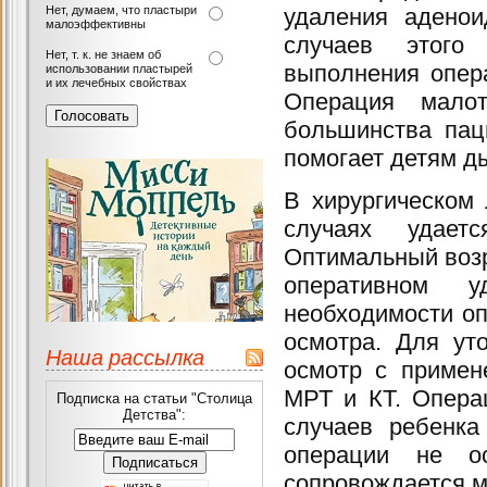
Нет, думаем, что пластыри
удаления аденои
малоэффективны
случаев этого
Нет, т. к. не знаем об
выполнения опер
использовании пластырей
и их лечебных свойствах
Операция малот
большинства пац
помогает детям д
В хирургическом
случаях удаетс
Оптимальный возра
оперативном 
необходимости оп
осмотра. Для ут
Наша рассылка
осмотр с примен
МРТ и КТ. Опера
Подписка на статьи "Столица
Детства":
случаев ребенка
операции не ос
сопровождается 