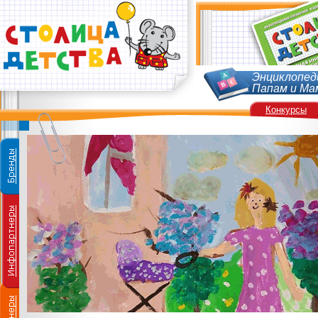
Энциклопед
Папам и Ма
Конкурсы