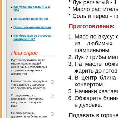
Лук репчатый - 1
Как успешно сдать ЕГЭ и
Масло растительн
ГИА
Соль и перец - п
Математика на 5! Легко!
Приготовление:
Олимпийская математика
Мясо по вкусу: 
Как бороться со стрессом
накануне ЕГЭ?
из любимых 
шампиньоны.
Наш опрос
Лук и грибы мел
Идет информатизация во
На масле обжа
многих сферах нашей
жизни.Как вы относитесь к
жарить до готов
созданию электронных
документов
В центр блина 
Положительно: это удобно
конвертом.
– все данные о здоровье
на электронном носителе
Начинки хватает
Отрицательно, это
Обжарить блины
ненадежно – документы
могут попасть в чужие
в духовке.
руки
Не вижу разницы,
Подавать в горяч
документы на бумагах или