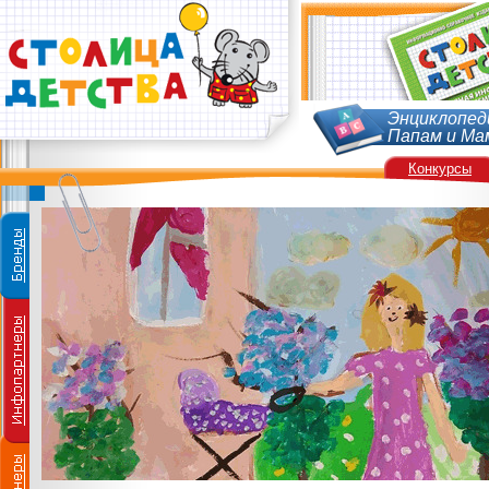
Энциклопед
Папам и Ма
Конкурсы