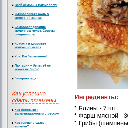
Всей семьей к маммологу!
«Многоликая» боль в
молочной железе
Самообследование
молочных желез. Советы
специалиста
Красота и здоровье
молочных желез
Ура, Вы беременны!
Лактации – быть, её не
может не быть!
Гиперлактация
Как успешно
Ингредиенты:
сдать экзамены
Блины - 7 шт.
Как бороться с
экзаменационным стрессом
Фарш мясной - 3
Грибы (шампиньо
Как успешно сдать
экзамен?