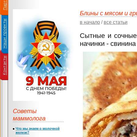
Блины с мясом и г
в начало
/
все статьи
Сытные и сочные
начинки - свинина
Советы
маммолога
Что мы знаем о молочной
железе?