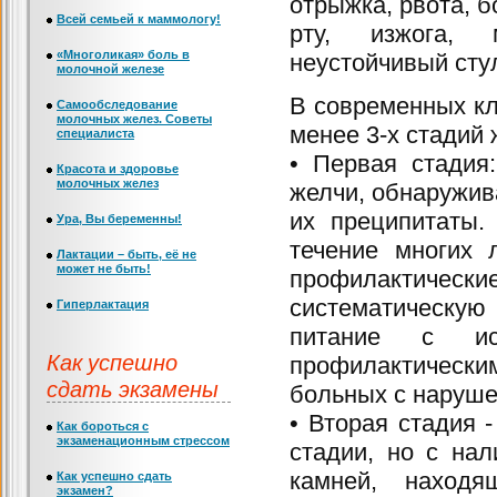
отрыжка, рвота, б
Всей семьей к маммологу!
рту, изжога, м
«Многоликая» боль в
неустойчивый стул
молочной железе
В современных к
Самообследование
молочных желез. Советы
менее 3-х стадий
специалиста
• Первая стадия
Красота и здоровье
молочных желез
желчи, обнаружив
их преципитаты.
Ура, Вы беременны!
течение многих 
Лактации – быть, её не
может не быть!
профилактическ
систематическую
Гиперлактация
питание с ис
Как успешно
профилактическ
сдать экзамены
больных с наруш
• Вторая стадия -
Как бороться с
экзаменационным стрессом
стадии, но с на
камней, находя
Как успешно сдать
экзамен?