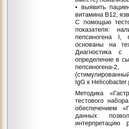
• выявить пацие
витамина В12, яз
С помощью тест
показателя: нал
пепсиногена I, 
основаны на те
Диагностика с 
определение в сы
пепсиногена-2
(стимулированный
IgG к Helicobacter p
Методика «Гаст
тестового набор
обеспечением «Г
данных позво
интерпретацию р