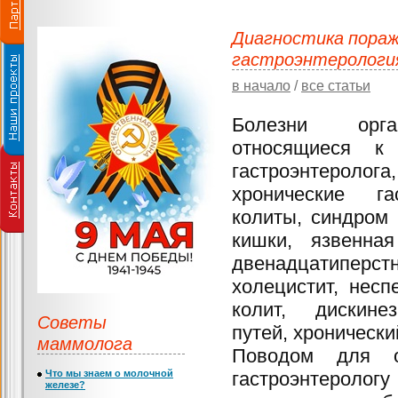
Диагностика пораж
гастроэнтерологи
в начало
/
все статьи
Болезни орга
относящиеся к 
гастроэнтеролог
хронические га
колиты, синдром
кишки, язвенна
двенадцатиперстн
холецистит, нес
колит, дискине
Советы
путей, хронически
маммолога
Поводом для о
Что мы знаем о молочной
гастроэнтерологу
железе?