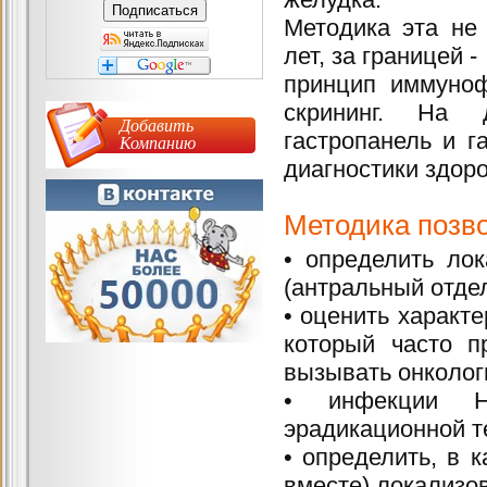
Методика эта не
лет, за границей 
принцип иммуноф
скрининг. На д
Добавить
гастропанель и 
Компанию
диагностики здор
Методика позво
• определить ло
(антральный отдел
• оценить характе
который часто п
вызывать онколог
• инфекции Hel
эрадикационной т
• определить, в 
вместе) локализо