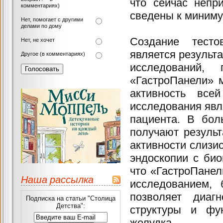
что сейчас непр
комментариях)
сведены к миниму
Нет, помогает с другими
делами по дому
Создание тесто
Нет, не хочет
является результ
Другое (в комментариях)
исследований
«ГастроПанели» 
активность все
исследования явл
пациента. В бол
получают резуль
активности слизи
эндоскопии с би
что «ГастроПанел
Наша рассылка
исследованием, 
позволяет диаг
Подписка на статьи "Столица
Детства":
структуры и фун
желудка.