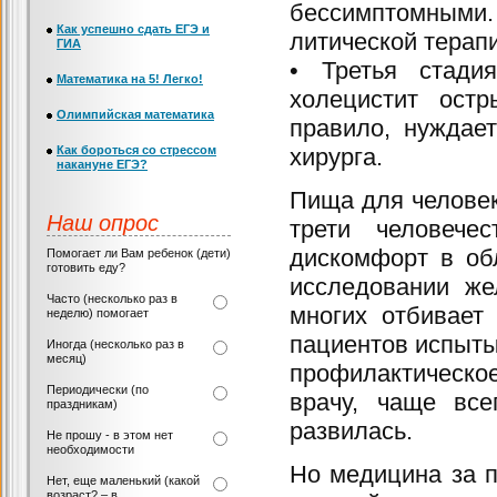
бессимптомными
Как успешно сдать ЕГЭ и
литической терапи
ГИА
• Третья стадия
Математика на 5! Легко!
холецистит остр
Олимпийская математика
правило, нуждает
Как бороться со стрессом
хирурга.
накануне ЕГЭ?
Пища для человек
Наш опрос
трети человече
дискомфорт в об
Помогает ли Вам ребенок (дети)
готовить еду?
исследовании жел
Часто (несколько раз в
многих отбивает
неделю) помогает
пациентов испыты
Иногда (несколько раз в
месяц)
профилактическо
Периодически (по
врачу, чаще все
праздникам)
развилась.
Не прошу - в этом нет
необходимости
Но медицина за п
Нет, еще маленький (какой
возраст? – в