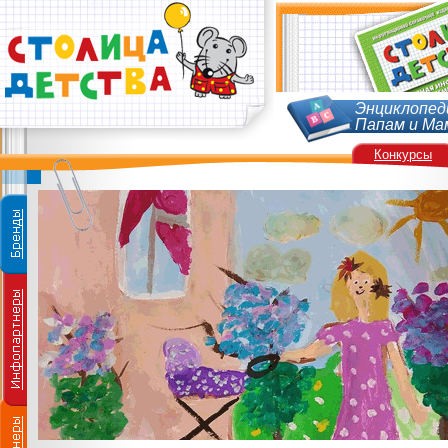
Энциклопед
Папам и Ма
Конкурсы