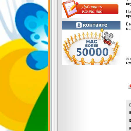
вн
Добавить
Компанию
Пр
вр
Бе
мы
09.
Ст
Е