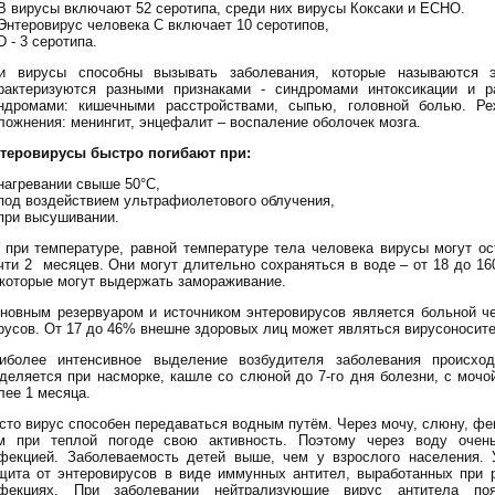
В вирусы включают 52 серотипа, среди них вирусы Коксаки и ECHO.
Энтеровирус человека С включает 10 серотипов,
D - 3 серотипа.
и вирусы способны вызывать заболевания, которые называются 
рактеризуются разными признаками - синдромами интоксикации и 
ндромами: кишечными расстройствами, сыпью, головной болью. Ре
ложнения: менингит, энцефалит – воспаление оболочек мозга.
теровирусы быстро погибают при:
нагревании свыше 50°С,
под воздействием ультрафиолетового облучения,
при высушивании.
 при температуре, равной температуре тела человека вирусы могут о
чти 2 месяцев. Они могут длительно сохраняться в воде – от 18 до 160
которые могут выдержать замораживание.
новным резервуаром и источником энтеровирусов является больной ч
русов. От 17 до 46% внешне здоровых лиц может являться вирусоносит
иболее интенсивное выделение возбудителя заболевания происхо
деляется при насморке, кашле со слюной до 7-го дня болезни, с моч
лее 1 месяца.
сто вирус способен передаваться водным путём. Через мочу, слюну, фе
м при теплой погоде свою активность. Поэтому через воду очень
фекцией. Заболеваемость детей выше, чем у взрослого населения. 
щита от энтеровирусов в виде иммунных антител, выработанных при 
фекциях. При заболевании нейтрализующие вирус антитела по