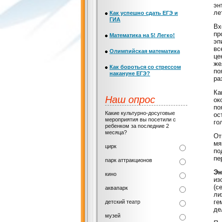
эн
ле
Как успешно сдать ЕГЭ и
ГИА
Вх
пр
Математика на 5! Легко!
эп
вс
Олимпийская математика
це
же
Как бороться со стрессом
по
накануне ЕГЭ?
ра
Ка
Наш опрос
ок
по
Какие культурно-досуговые
ос
мероприятия вы посетили с
го
ребенком за последние 2
месяца?
От
мя
цирк
по
пе
парк аттракционов
Эн
кино
из
(с
аквапарк
ли
ге
детский театр
де
музей