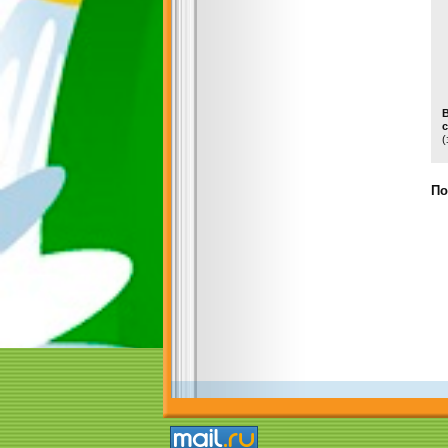
с
(
По