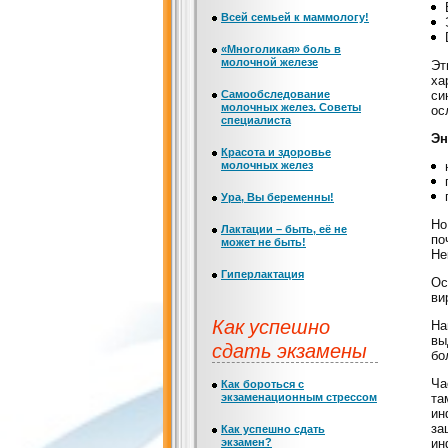
Всей семьей к маммологу!
«Многоликая» боль в
молочной железе
Эт
ха
Самообследование
си
молочных желез. Советы
ос
специалиста
Эн
Красота и здоровье
молочных желез
Ура, Вы беременны!
Но
Лактации – быть, её не
по
может не быть!
Не
Гиперлактация
Ос
ви
Как успешно
На
вы
сдать экзамены
бо
Ча
Как бороться с
экзаменационным стрессом
та
ин
за
Как успешно сдать
экзамен?
ин