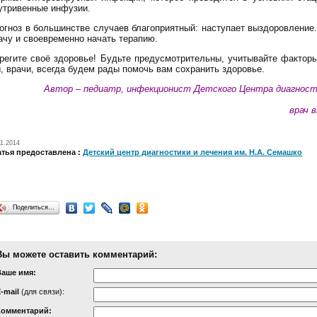
утривенные инфузии.
огноз в большинстве случаев благоприятный: наступает выздоровление.
ачу и своевременно начать терапию.
регите своё здоровье! Будьте предусмотрительны, учитывайте фактор
, врачи, всегда будем рады помочь вам сохранить здоровье.
Автор – педиатр, инфекционист Детского Центра диагности
врач 
11.2014
атья предоставлена :
Детский центр диагностики и лечения им. Н.А. Семашко
Поделиться…
Вы можете оставить комментарий:
Ваше имя:
-mail
(для связи):
Комментарий: