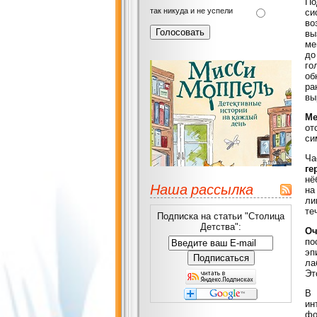
По
так никуда и не успели
си
во
вы
ме
до
го
об
ра
вы
Ме
от
си
Ча
ге
нё
Наша рассылка
на
ли
те
Подписка на статьи "Столица
Детства":
Оч
по
эп
ла
Эт
В 
ин
фо