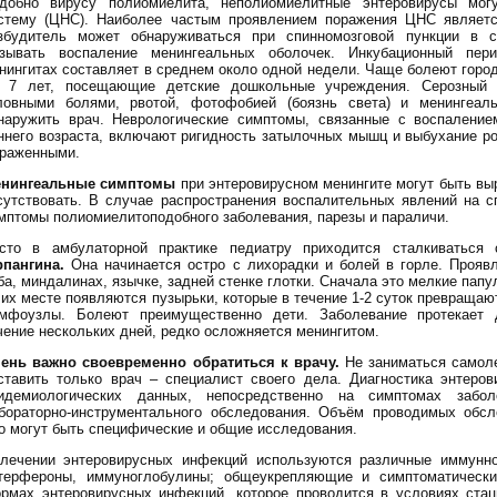
добно вирусу полиомиелита, неполиомиелитные энтеровирусы мог
стему (ЦНС). Наиболее частым проявлением поражения ЦНС является
збудитель может обнаруживаться при спинномозговой пункции в с
зывать воспаление менингеальных оболочек. Инкубационный пер
нингитах составляет в среднем около одной недели. Чаще болеют горо
 7 лет, посещающие детские дошкольные учреждения. Серозный м
ловными болями, рвотой, фотофобией (боязнь света) и менингеал
наружить врач. Неврологические симптомы, связанные с воспаление
ннего возраста, включают ригидность затылочных мышц и выбухание р
раженными.
нингеальные симптомы
при энтеровирусном менингите могут быть выр
сутствовать. В случае распространения воспалительных явлений на с
мптомы полиомиелитоподобного заболевания, парезы и параличи.
сто в амбулаторной практике педиатру приходится сталкиваться 
рпангина.
Она начинается остро с лихорадки и болей в горле. Прояв
ба, миндалинах, язычке, задней стенке глотки. Сначала это мелкие папу
 их месте появляются пузырьки, которые в течение 1-2 суток превраща
мфоузлы. Болеют преимущественно дети. Заболевание протекает д
чение нескольких дней, редко осложняется менингитом.
ень важно своевременно обратиться к врачу.
Не заниматься самол
ставить только врач – специалист своего дела. Диагностика энтеро
идемиологических данных, непосредственно на симптомах забол
бораторно-инструментального обследования. Объём проводимых обсл
о могут быть специфические и общие исследования.
лечении энтеровирусных инфекций используются различные иммунно
терфероны, иммуноглобулины; общеукрепляющие и симптоматически
рмах энтеровирусных инфекций, которое проводится в условиях стац