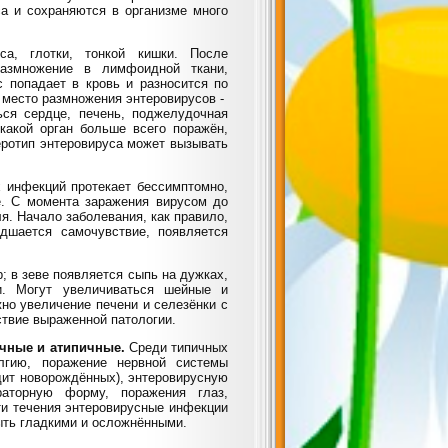
а и сохраняются в организме много
а, глотки, тонкой кишки. После
размножение в лимфоидной ткани,
 попадает в кровь и разносится по
е место размножения энтеровирусов -
ься сердце, печень, поджелудочная
 какой орган больше всего поражён,
еротип энтеровируса может вызывать
х инфекций протекает бессимптомно,
. С момента заражения вирусом до
я. Начало заболевания, как правило,
дшается самочувствие, появляется
; в зеве появляется сыпь на дужках,
ки. Могут увеличиваться шейные и
о увеличение печени и селезёнки с
ствие выраженной патологии.
чные и атипичные.
Среди типичных
лгию, поражение нервной системы
дит новорождённых), энтеровирусную
раторную форму, поражения глаз,
сти течения энтеровирусные инфекции
ыть гладкими и осложнёнными.