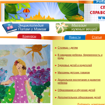
Энциклопедия
Магазин
Папам и Мамам
нужных вещей
Конкурсы
Новости
Статьи
Столица – детям
В ожидании ребенка, беременность и
роды
Здоровье детей и родителей
Магазины детских товаров
Дошкольное воспитание и развитие
ребенка
Образование и обучение детей
Дополнительное образование детей
Добавить компани