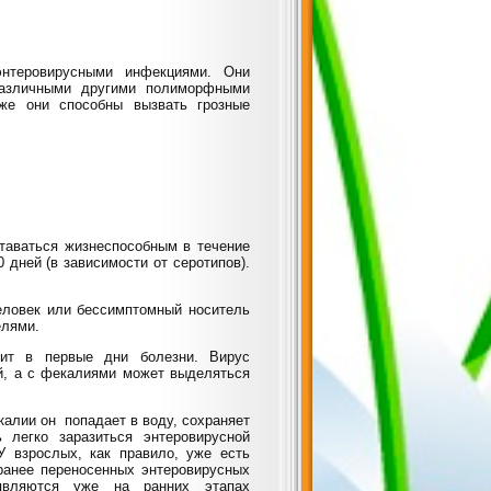
энтеровирусными инфекциями. Они
различными другими полиморфными
же они способны вызвать грозные
ставаться жизнеспособным в течение
 дней (в зависимости от серотипов).
еловек или бессимптомный носитель
елями.
дит в первые дни болезни. Вирус
ой, а с фекалиями может выделяться
калии он попадает в воду, сохраняет
 легко заразиться энтеровирусной
У взрослых, как правило, уже есть
ранее переносенных энтеровирусных
являются уже на ранних этапах