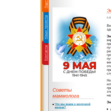
Э
в н
Ве
зд
Эн
ви
пр
пу
ра
гр
пу
ве
от
пр
сл
Но
ко
пр
Советы
эт
маммолога
на
Эн
Что мы знаем о молочной
железе?