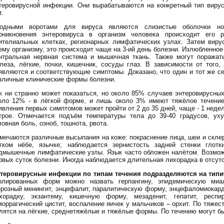
теровирусной инфекции. Они вырабатываются на конкретный тип вирус
т.
одными воротами для вируса являются слизистые оболочки нос
оникновения энтеровируса в организм человека происходит его 
ителиальных клетках, регионарных лимфатических узлах. Затем вирус
ему организму, это происходит чаще на 3-ий день болезни. Излюбленно
нтральная нервная система и мышечная ткань. Также могут поражат
леза, лёгкие, почки, кишечник, сосуды глаз. В зависимости от того,
являются и соответствующие симптомы. Доказано, что один и тот же с
зличные клинические формы болезни.
к ни странно может показаться, но около 85% случаев энтеровирусны
оло 12% - в лёгкой форме, и лишь около 3% имеют тяжёлое течение
явления первых симптомов может пройти от 2 до 35 дней, чаще - 1 недел
трое. Отмечается подъём температуры тела до 39-40 градусов, уху
ловная боль, озноб, тошнота, рвота.
мечаются различные высыпания на коже: покраснение лица, шеи и склер
гком нёбе, язычке; наблюдается зернистость задней стенки глот
дмышечные лимфатические узлы. Язык часто обложен налётом. Возможн
рвых суток болезни. Иногда наблюдается длительная лихорадка в отсут
теровирусные инфекции по типам течения подразделяются на типи
олированных форм можно назвать герпангину, эпидемическую миа
ерозный менингит, энцефалит, паралитическую форму, энцефаломиокар
хорадку, экзантему, кишечную форму, мезаденит, гепатит, респи
моррагический цистит, воспаление яичек у мальчиков – орхит. По тяже
лятся на лёгкие, среднетяжёлые и тяжёлые формы. По течению могут б