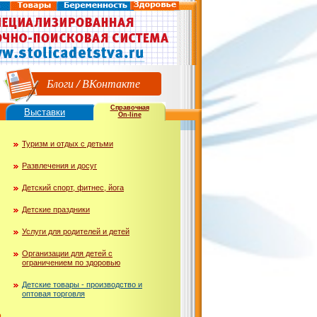
Блоги
/
ВКонтакте
Справочная
Выставки
On-line
Туризм и отдых с детьми
Развлечения и досуг
Детский спорт, фитнес, йога
Детские праздники
Услуги для родителей и детей
Организации для детей с
ограничением по здоровью
Детские товары - производство и
оптовая торговля
ю