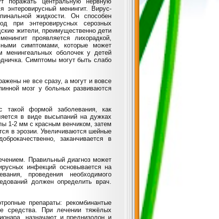
ут поражать центральную нервную
 энтеровирусный менингит. Вирус-
пинальной жидкости. Он способен
иод при энтеровирусных серозных
дские жители, преимущественно дети
енингит проявляется лихорадкой,
ьными симптомами, которые может
м менингеальных оболочек у детей
одничка. Симптомы могут быть слабо
ажены не все сразу, а могут и вовсе
пинной мозг у больных развиваются
с такой формой заболевания, как
ляется в виде высыпаний на дужках
лы 1-2 мм с красным венчиком, затем
ются в эрозии. Увеличиваются шейные
оброкачественно, заканчивается в
ечением. Правильный диагноз может
вирусных инфекций основывается на
евания, проведения необходимого
едований должен определить врач.
тропные препараты: рекомбинантые
е средства. При лечении тяжёлых
ионара, назначают и преднизолон и