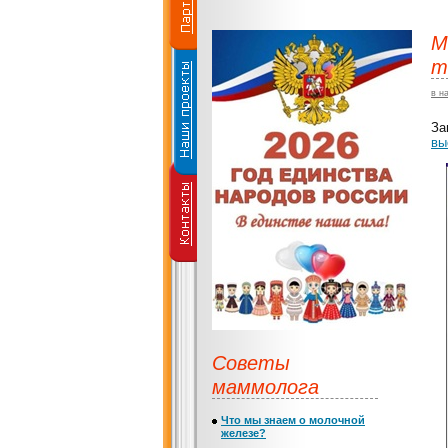
М
т
в н
За
вы
Советы
маммолога
Что мы знаем о молочной
железе?