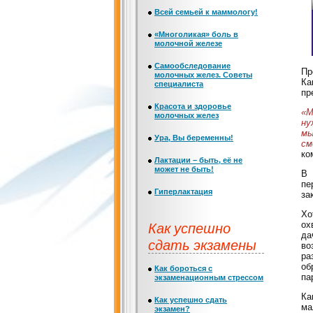
Всей семьей к маммологу!
«Многоликая» боль в
молочной железе
Самообследование
Пр
молочных желез. Советы
Ка
специалиста
пр
Красота и здоровье
«М
молочных желез
ну
мы
Ура, Вы беременны!
см
ко
Лактации – быть, её не
может не быть!
В 
пе
Гиперлактация
за
Хо
Как успешно
ох
да
сдать экзамены
во
ра
об
Как бороться с
па
экзаменационным стрессом
Ка
Как успешно сдать
ма
экзамен?