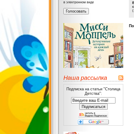
в электронном виде
с
(
По
Наша рассылка
Подписка на статьи "Столица
Детства":