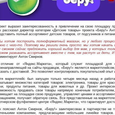
оект выразил заинтересованность в привлечении на свою площадку пр
к рассказал директор категории «Детские товары» проекта «Беру!» Ан
едставить полный ассортимент детских товаров, от подгузников и питан
ы хотим построить полноформатный магазин, но у любого процесс
жно с чего-то. Поэтому мы решили очень просто: мы хотим начать 
 сможем сейчас предложить хороший выбор для мам, у которых толь
ожем развивать ассортимент вместе с тем, как растут их дети. И
мментирует Антон Смирнов.
отличие от «Яндекс.Маркета», который служит площадкой для с
ренаправляющей на сайты продавцов, «Беру!» является маркетплейсом,
казать с доставкой. Это позволяет контролировать покупательский опыт
тя маркетплейс был запущен только четыре месяца назад и работае
ватывает множество категорий товаров: электроника, товары для кра
чи, продукты питания, товары для животных и др. Проект интересе
зможность продавать свои товары напрямую конечным потребителям,
змещает на площадке свою продукцию, управляет ценами и ассортимент
ращениям, получает обратную связь. Все представленные на маркетпле
ртнерском фулфилмент-центре «Яндекс.Маркета», что гарантирует доста
к пояснил Антон Смирнов, «Беру!» заинтересован в партнерстве не т
ленькими компаниями, предлагающими небольшие линейки товаров