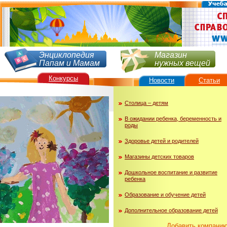
Энциклопедия
Магазин
Папам и Мамам
нужных вещей
Конкурсы
Новости
Статьи
Столица – детям
В ожидании ребенка, беременность и
роды
Здоровье детей и родителей
Магазины детских товаров
Дошкольное воспитание и развитие
ребенка
Образование и обучение детей
Дополнительное образование детей
Добавить компани