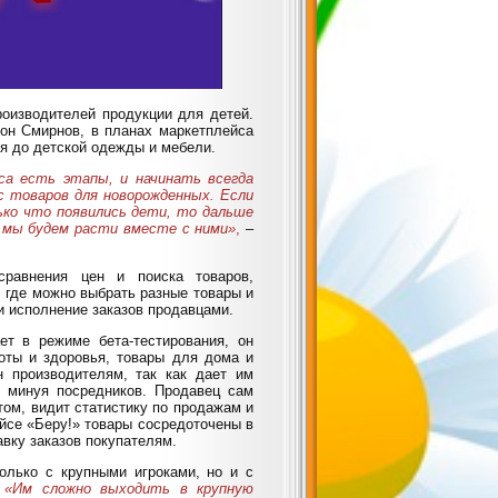
оизводителей продукции для детей.
тон Смирнов, в планах маркетплейса
ия до детской одежды и мебели.
а есть этапы, и начинать всегда
с товаров для новорожденных. Если
ко что появились дети, то дальше
 мы будем расти вместе с ними»
,
–
равнения цен и поиска товаров,
 где можно выбрать разные товары и
 и исполнение заказов продавцами.
т в режиме бета-тестирования, он
соты и здоровья, товары для дома и
н производителям, так как дает им
 минуя посредников. Продавец сам
ом, видит статистику по продажам и
йсе «Беру!» товары сосредоточены в
вку заказов покупателям.
олько с крупными игроками, но и с
.
«Им сложно выходить в крупную