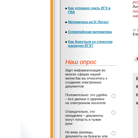
ро
Ан
Как успешно сдать ЕГЭ и
по
ГИА
на
Математика на 5! Легко!
15.
Олимпийская математика
Ст
Как бороться со стрессом
накануне ЕГЭ?
Наш опрос
Идет информатизация во
многих сферах нашей
жизни.Как вы относитесь к
созданию электронных
документов
Положительно: это удобно
Е
– все данные о здоровье
на электронном носителе
Отрицательно, это
ненадежно – документы
могут попасть в чужие
руки
Не вижу разницы,
документы на бумагах или