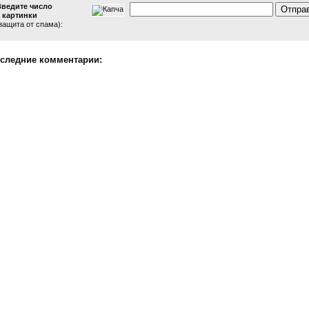
Введите число
 картинки
защита от спама):
следние комментарии: