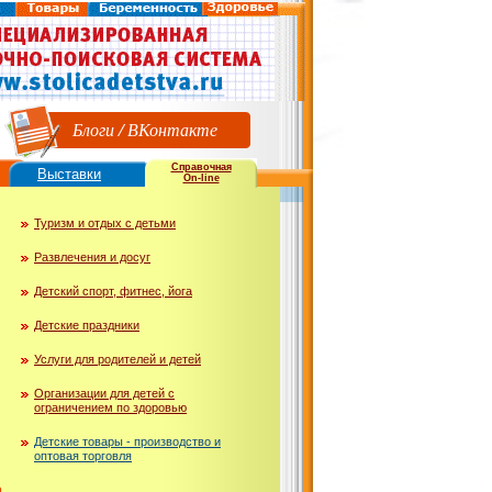
Блоги
/
ВКонтакте
Справочная
Выставки
On-line
Туризм и отдых с детьми
Развлечения и досуг
Детский спорт, фитнес, йога
Детские праздники
Услуги для родителей и детей
Организации для детей с
ограничением по здоровью
Детские товары - производство и
оптовая торговля
ю