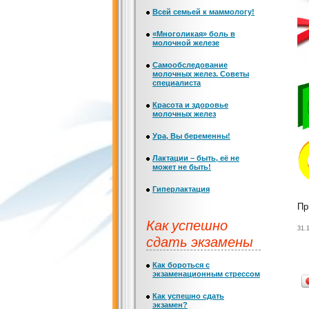
Всей семьей к маммологу!
«Многоликая» боль в
молочной железе
Самообследование
молочных желез. Советы
специалиста
Красота и здоровье
молочных желез
Ура, Вы беременны!
Лактации – быть, её не
может не быть!
Гиперлактация
Пр
Как успешно
31.
сдать экзамены
Как бороться с
экзаменационным стрессом
Как успешно сдать
экзамен?