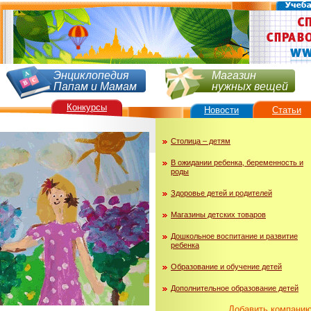
Энциклопедия
Магазин
Папам и Мамам
нужных вещей
Конкурсы
Новости
Статьи
Столица – детям
В ожидании ребенка, беременность и
роды
Здоровье детей и родителей
Магазины детских товаров
Дошкольное воспитание и развитие
ребенка
Образование и обучение детей
Дополнительное образование детей
Добавить компани