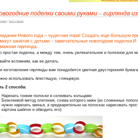
овогодние поделки своими руками – гирлянда и
ачало
/
все статьи
идание Нового года – чудесная пора! Создать еще большую п
могут занятия с детьми – замечательные новогодние поделки.И 
мажная гирлянда.
о простая поделка, а между тем, очень увлекательное и полезное для м
вайте вспомним, как ее делать.
я изготовления гирлянды вам понадобится цветная двусторонняя бумага 
жно использовать блестящую, глянцевую.
ть 2 способа:
Нарезать тонкие полоски и склеивать кольцами
Безклеевой метод плетения, схема которого ниже (из сложенных попол
нужно нарезать звенья, а предварительно на полосках нарисовать про
картона шаблон и обводить его)