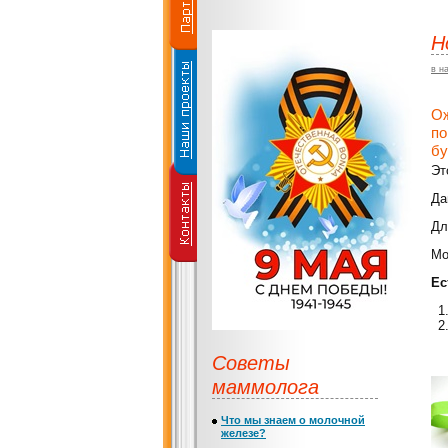
Н
в н
Ож
по
бу
Эт
Да
Дл
Мо
Ес
Советы
маммолога
Что мы знаем о молочной
железе?