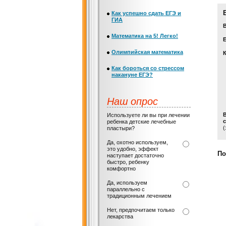
Как успешно сдать ЕГЭ и
ГИА
Математика на 5! Легко!
Е
Олимпийская математика
Как бороться со стрессом
накануне ЕГЭ?
Наш опрос
Используете ли вы при лечении
с
ребенка детские лечебные
(
пластыри?
Да, охотно используем,
это удобно, эффект
По
наступает достаточно
быстро, ребенку
комфортно
Да, используем
параллельно с
традиционным лечением
Нет, предпочитаем только
лекарства