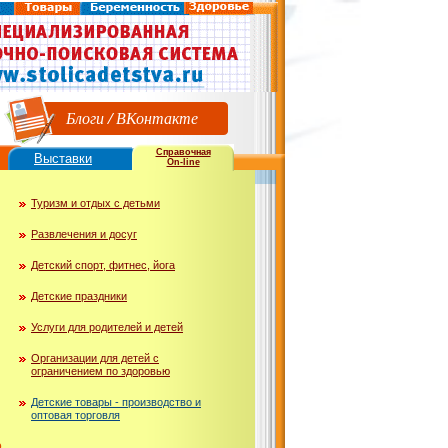
Блоги
/
ВКонтакте
Справочная
Выставки
On-line
Туризм и отдых с детьми
Развлечения и досуг
Детский спорт, фитнес, йога
Детские праздники
Услуги для родителей и детей
Организации для детей с
ограничением по здоровью
Детские товары - производство и
оптовая торговля
ю