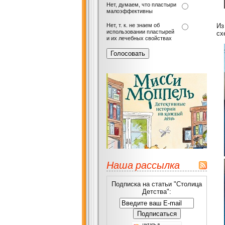
Нет, думаем, что пластыри
малоэффективны
Нет, т. к. не знаем об
Из
использовании пластырей
сх
и их лечебных свойствах
Наша рассылка
Подписка на статьи "Столица
Детства":