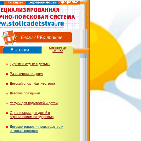
Блоги
/
ВКонтакте
Справочная
Выставки
On-line
Туризм и отдых с детьми
Развлечения и досуг
Детский спорт, фитнес, йога
Детские праздники
Услуги для родителей и детей
Организации для детей с
ограничением по здоровью
Детские товары - производство и
оптовая торговля
ю