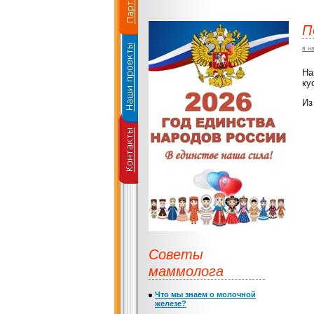
П
в н
На
ку
Из
Советы
маммолога
Что мы знаем о молочной
железе?