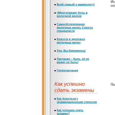
Из
Всей семьей к маммологу!
ск
«Многоликая» боль в
молочной железе
Самообследование
молочных желез. Советы
специалиста
Красота и здоровье
молочных желез
Ура, Вы беременны!
Лактации – быть, её не
может не быть!
Гиперлактация
Как успешно
По
сдать экзамены
Как бороться с
экзаменационным стрессом
Как успешно сдать
экзамен?