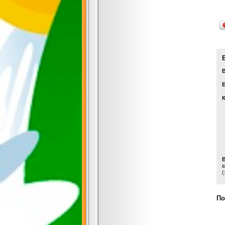
Е
с
(
По