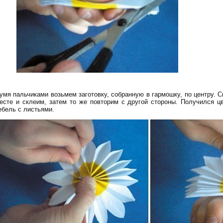
умя пальчиками возьмем заготовку, собранную в гармошку, по центру. 
есте и склеим, затем то же повторим с другой стороны. Получился ц
ебель с листьями.