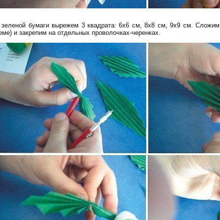
 зеленой бумаги вырежем 3 квадрата: 6х6 см, 8х8 см, 9х9 см. Сложим
еме) и закрепим на отдельных проволочках-черенках.