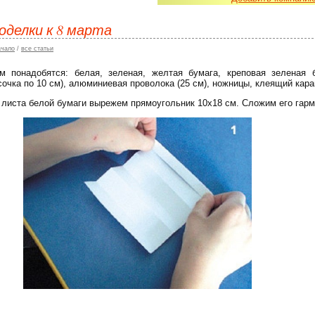
оделки к 8 марта
ачало
/
все статьи
м понадобятся: белая, зеленая, желтая бумага, креповая зеленая 
сочка по 10 см), алюминиевая проволока (25 см), ножницы, клеящий кар
 листа белой бумаги вырежем прямоугольник 10х18 см. Сложим его гарм