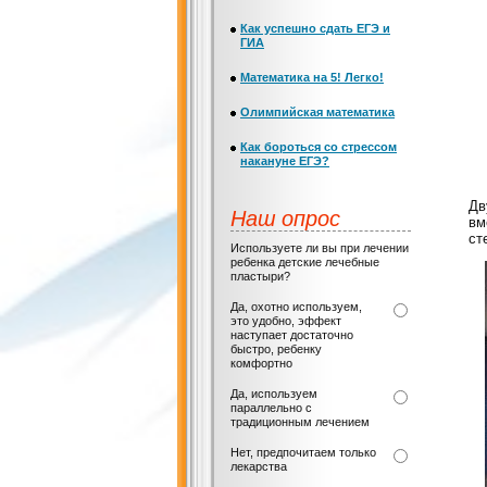
Как успешно сдать ЕГЭ и
ГИА
Математика на 5! Легко!
Олимпийская математика
Как бороться со стрессом
накануне ЕГЭ?
Дв
Наш опрос
вм
ст
Используете ли вы при лечении
ребенка детские лечебные
пластыри?
Да, охотно используем,
это удобно, эффект
наступает достаточно
быстро, ребенку
комфортно
Да, используем
параллельно с
традиционным лечением
Нет, предпочитаем только
лекарства