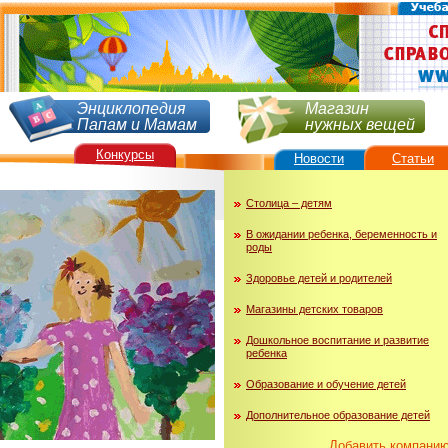
Энциклопедия
Магазин
Папам и Мамам
нужных вещей
Конкурсы
Новости
Статьи
Столица – детям
В ожидании ребенка, беременность и
роды
Здоровье детей и родителей
Магазины детских товаров
Дошкольное воспитание и развитие
ребенка
Образование и обучение детей
Дополнительное образование детей
Добавить компани