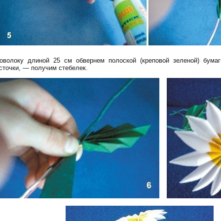
оволоку длиной 25 см обвернем полоской (креповой зеленой) бумаг
сточки, — получим стебелек.