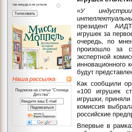
так никуда и не успели
«У индустри
интеллектуальн
президент АИ
игрушек за перво
очередь, по мне
произошло за с
экспертной комис
инновационного к
будут представле
Наша рассылка
Как сообщили ор
«100 игрушек ст
Подписка на статьи "Столица
Детства":
игрушки, приняли
комиссия выбрал
российские предп
Впервые в рамка