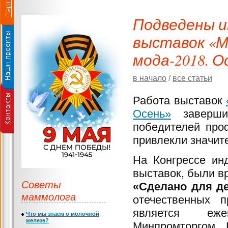
Подведены и
выставок «М
мода-2018. О
в начало
/
все статьи
Работа выставок
Осень»
завершил
победителей про
привлекли значит
На Конгрессе ин
выставок, были 
Советы
«Сделано для д
маммолога
отечественных п
является еже
Что мы знаем о молочной
железе?
Минпромторгом 