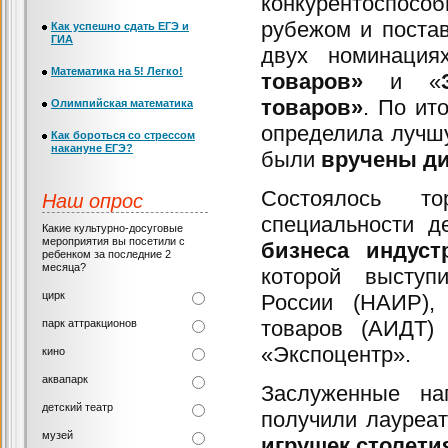
конкурентоспосо
рубежом и поста
Как успешно сдать ЕГЭ и
ГИА
двух номинаци
Математика на 5! Легко!
товаров»
и «
товаров»
. По ит
Олимпийская математика
определила лучш
Как бороться со стрессом
накануне ЕГЭ?
были
вручены ди
Состоялось то
Наш опрос
специальности д
Какие культурно-досуговые
мероприятия вы посетили с
бизнеса индуст
ребенком за последние 2
месяца?
которой выступ
цирк
России (НАИР),
товаров (АИДТ)
парк аттракционов
«Экспоцентр».
кино
аквапарк
Заслуженные на
детский театр
получили лауреа
музей
игрушек столети