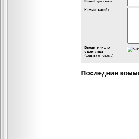
Е-mail
(для связи):
Комментарий:
Введите число
с картинки
(защита от спама):
Последние комм