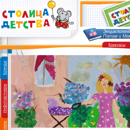
Энциклопед
Папам и Ма
Конкурсы