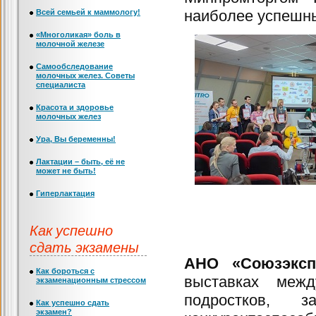
наиболее успешны
Всей семьей к маммологу!
«Многоликая» боль в
молочной железе
Самообследование
молочных желез. Советы
специалиста
Красота и здоровье
молочных желез
Ура, Вы беременны!
Лактации – быть, её не
может не быть!
Гиперлактация
Как успешно
сдать экзамены
АНО «Союзэкс
Как бороться с
выставках меж
экзаменационным стрессом
подростков, 
Как успешно сдать
экзамен?