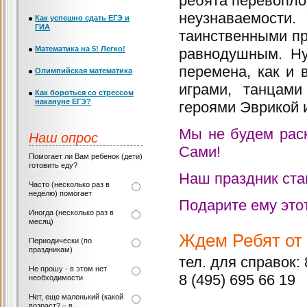
ребята перевопло
неузнаваемости.
Как успешно сдать ЕГЭ и
ГИА
таинственными пр
Математика на 5! Легко!
равнодушным. Ну
перемена, как и 
Олимпийская математика
играми, танцами
Как бороться со стрессом
накануне ЕГЭ?
героями Эврикой 
Мы не будем раск
Наш опрос
Сами!
Помогает ли Вам ребенок (дети)
готовить еду?
Наш праздник ста
Часто (несколько раз в
неделю) помогает
Подарите ему это
Иногда (несколько раз в
месяц)
Ждем Ребят от 
Периодически (по
праздникам)
тел. для справок: 
Не прошу - в этом нет
8 (495) 695 66 19
необходимости
Нет, еще маленький (какой
возраст? – в