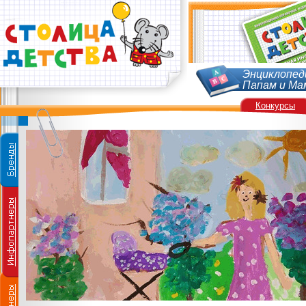
Энциклопед
Папам и Ма
Конкурсы