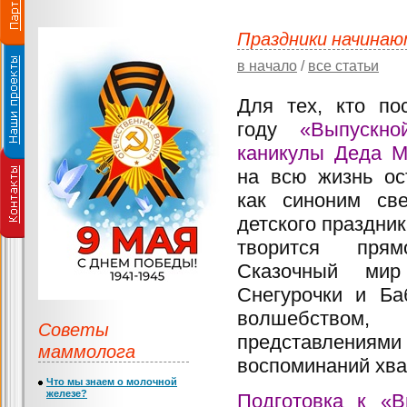
Праздники начинаю
в начало
/
все статьи
Для тех, кто по
году
«Выпускн
каникулы Деда М
на всю жизнь ос
как синоним све
детского праздник
творится пря
Сказочный мир
Снегурочки и Ба
волшебств
Советы
представлениям
маммолога
воспоминаний хва
Что мы знаем о молочной
железе?
Подготовка к «В