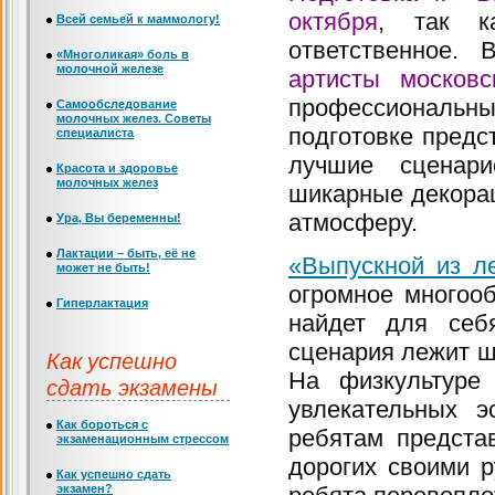
октября
, так к
Всей семьей к маммологу!
ответственное. 
«Многоликая» боль в
молочной железе
артисты московс
профессиональные
Самообследование
молочных желез. Советы
подготовке предс
специалиста
лучшие сценар
Красота и здоровье
молочных желез
шикарные декора
атмосферу.
Ура, Вы беременны!
Лактации – быть, её не
«Выпускной из л
может не быть!
огромное многоо
Гиперлактация
найдет для себя
сценария лежит ш
Как успешно
На физкультуре
сдать экзамены
увлекательных э
Как бороться с
ребятам предста
экзаменационным стрессом
дорогих своими 
Как успешно сдать
экзамен?