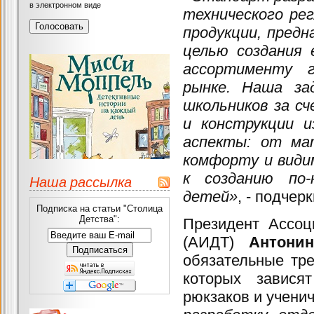
в электронном виде
технического ре
продукции, предн
целью создания 
ассортименту г
рынке. Наша за
школьников за с
и конструкции 
аспекты: от ма
комфорту и види
к созданию по-
Наша рассылка
детей»
, - подче
Подписка на статьи "Столица
Детства":
Президент Ассоц
(АИДТ)
Антони
обязательные тре
которых завися
рюкзаков и ученич