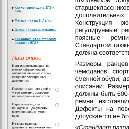
школьников доп
старшеклассни
Как успешно сдать ЕГЭ и
ГИА
дополнительных
Математика на 5! Легко!
Конструкция рю
регулируемые ре
Олимпийская математика
поясные ремни
Как бороться со стрессом
накануне ЕГЭ?
Стандартом также
должна соответст
Наш опрос
Размеры ранцев,
Идет информатизация во
многих сферах нашей
чемоданов, спор
жизни.Как вы относитесь к
созданию электронных
сменной обуви, д
документов
описании. Разме
Положительно: это удобно
должны быть 600-
– все данные о здоровье
на электронном носителе
ремни изготавл
Отрицательно, это
Дефекты на пове
ненадежно – документы
могут попасть в чужие
допускается не бо
руки
Не вижу разницы,
«Стандарт разра
документы на бумагах или