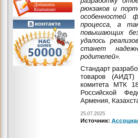
разработку отд
Добавить
рюкзаков и пор
Компанию
особенностей ф
процесса, а та
повышающих без
удалось реализо
станет надеж
родителей».
Стандарт разрабо
товаров (АИДТ) 
комитета МТК 1
Российской Фед
Армения, Казахста
25.07.2025
Источник:
Ассоциа