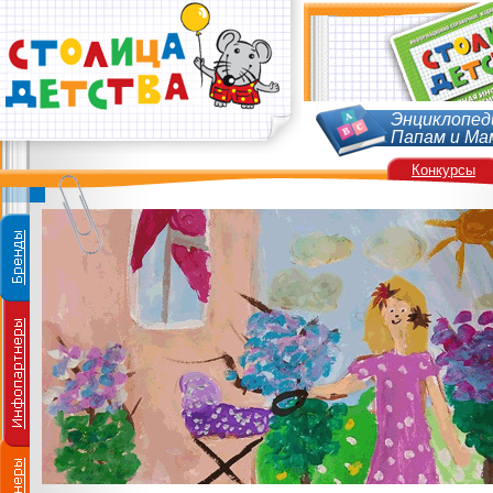
Энциклопед
Папам и Ма
Конкурсы