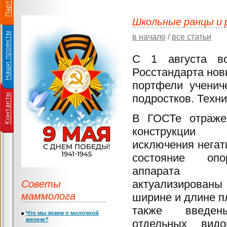
Школьные ранцы и 
в начало
/
все статьи
С 1 августа вс
Росстандарта нов
портфели ученич
подростков. Техни
В ГОСТе отраже
конструкции
исключения негат
состояние опорн
аппарата о
Советы
актуализирован
маммолога
ширине и длине п
также введен
Что мы знаем о молочной
железе?
отдельных вид