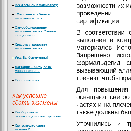
возможности их и
Всей семьей к маммологу!
проведении
«Многоликая» боль в
молочной железе
сертификации.
Самообследование
В соответствии 
молочных желез. Советы
специалиста
выполнен в конт
Красота и здоровье
материалов. Исп
молочных желез
Запрещено испо
Ура, Вы беременны!
формальдегид с
Лактации – быть, её не
вызывающий аллер
может не быть!
трению, чтобы кра
Гиперлактация
Для повышения 
Как успешно
оснащают светоо
сдать экзамены
частях и на плеч
также должны быт
Как бороться с
экзаменационным стрессом
Уточнились и т
Как успешно сдать
экзамен?