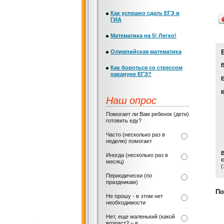
Как успешно сдать ЕГЭ и
ГИА
Математика на 5! Легко!
Олимпийская математика
Как бороться со стрессом
накануне ЕГЭ?
Е
Наш опрос
Помогает ли Вам ребенок (дети)
готовить еду?
Часто (несколько раз в
неделю) помогает
Иногда (несколько раз в
с
месяц)
(
Периодически (по
праздникам)
По
Не прошу - в этом нет
необходимости
Нет, еще маленький (какой
возраст? – в