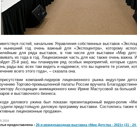
иветствуя гостей, начальник Управления собственных выставок «Экспоц
о нынешний год очень важный для «Экспоцентра», которому испол
илейным для ряда выставок, в том числе для выставки «Мир детс
звивать из года в год. Лицензионная часть для нас также очень важна. 
ойдет 25-й раз), мы планируем ряд особых мероприятий, которые сде
ень рады вас всех там видеть и надеемся, что вы оцените те усилия, к
течение всего этого года», – сказала она.
присутствии компаний-лидеров лицензионного рынка индустрии детс
ручению Торгово-промышленной палаты России вручила Благодарствен
ректору Ассоциации анимационного кино Ирине Мастусовой за большой 
варов и выставочного бизнеса.
ходе делового ужина был показан презентационный видео-ролик «Мир
судили предстоящую деловую программу выставки. Состоялись также п
ктивные лицензионные продажи».
05.2019
атья предоставлена :
26-я международная выставка «Мир Детства - 2021» (21 - 24 с