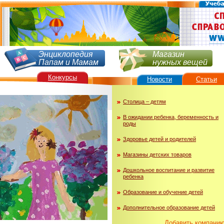
Энциклопедия
Магазин
Папам и Мамам
нужных вещей
Конкурсы
Новости
Статьи
Столица – детям
В ожидании ребенка, беременность и
роды
Здоровье детей и родителей
Магазины детских товаров
Дошкольное воспитание и развитие
ребенка
Образование и обучение детей
Дополнительное образование детей
Добавить компани