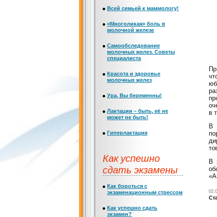
Всей семьей к маммологу!
«Многоликая» боль в
молочной железе
Самообследование
молочных желез. Советы
специалиста
Пр
Красота и здоровье
чт
молочных желез
юб
ра
Ура, Вы беременны!
пр
оч
Лактации – быть, её не
в 
может не быть!
В 
Гиперлактация
по
ди
то
Как успешно
В 
сдать экзамены
об
«А
Как бороться с
02.
экзаменационным стрессом
Ст
Как успешно сдать
экзамен?