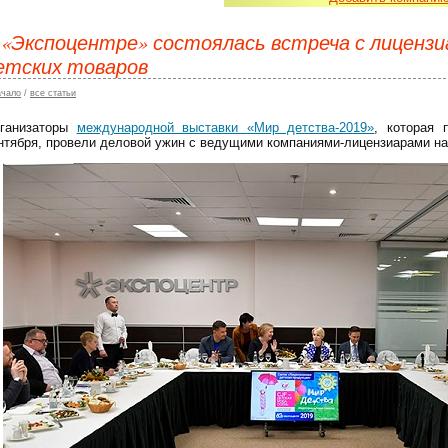
 «Экспоцентре» состоялась встреча с лиценз
етских товаров
ачало
/
все статьи
ганизаторы
международной выставки «Мир детства-2019»
, которая 
нтября, провели деловой ужин с ведущими компаниями-лицензиарами на