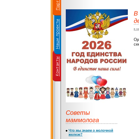
В
д
в н
Ор
се
Советы
маммолога
Что мы знаем о молочной
железе?