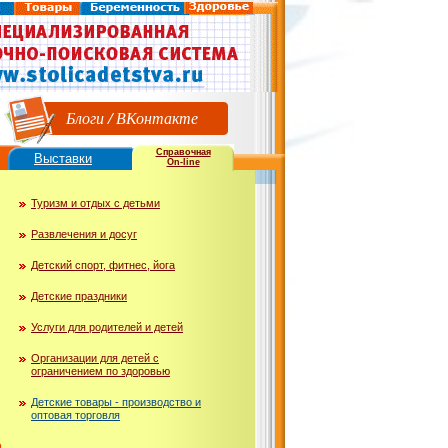
Блоги
/
ВКонтакте
Справочная
Выставки
On-line
Туризм и отдых с детьми
Развлечения и досуг
Детский спорт, фитнес, йога
Детские праздники
Услуги для родителей и детей
Организации для детей с
ограничением по здоровью
Детские товары - производство и
оптовая торговля
ю