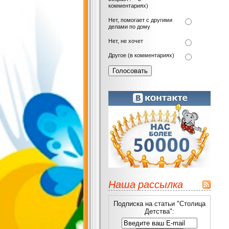
комментариях)
Нет, помогает с другими
делами по дому
Нет, не хочет
Другое (в комментариях)
Наша рассылка
Подписка на статьи "Столица
Детства":