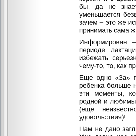
бы, да не знае
уменьшается безв
зачем – это же ис
принимать сама ж
Информирован –
периоде лактац
избежать серьез
чему-то, то, как п
Еще одно «За» г
ребенка больше н
эти моменты, к
родной и любимый
(еще неизвест
удовольствия)!
Нам не дано загл