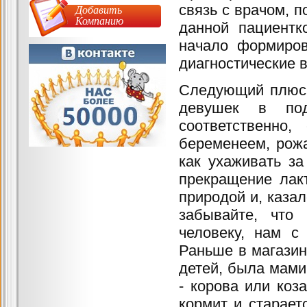
связь с врачом, п
Добавить
Компанию
данной пациентк
начало формиров
диагностические 
Следующий плюс 
девушек в под
соответственно
беременеем, рожа
как ухаживать за
прекращение лак
природой и, каза
забывайте, что
человеку, нам с
Раньше в магазин
детей, была мамин
- корова или коз
кормит и стараетс