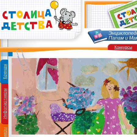
Энциклопед
Папам и Ма
Конкурсы