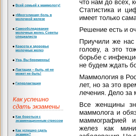
что нам до всех, 
Всей семьей к маммологу!
Статистика и ци
«Многоликая» боль в
имеет только сам
молочной железе
Решение есть и о
Самообследование
молочных желез. Советы
специалиста
Приучили же нас
Красота и здоровье
голову, а это т
молочных желез
борьбе с инфекци
Ура, Вы беременны!
не будем ждать б
Лактации – быть, её не
может не быть!
Маммология в Росс
лет, но за это вр
Гиперлактация
лечения. Дело за 
Как успешно
Все женщины зна
сдать экзамены
маммолога и обя
Как бороться с
маммографией и
экзаменационным стрессом
желез как мини
Как успешно сдать
экзамен?