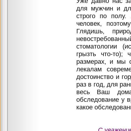
Уже давно нас з
для мужчин и дл
строго по полу.
человек, поэтом
Глядишь, прир
невостребованн
стоматологии (и
грызть что-то);
размерах, и мы 
лекалам соврем
достоинство и гор
раз в год, для ра
весь Ваш дома
обследование у в
какое обследован
С уважение