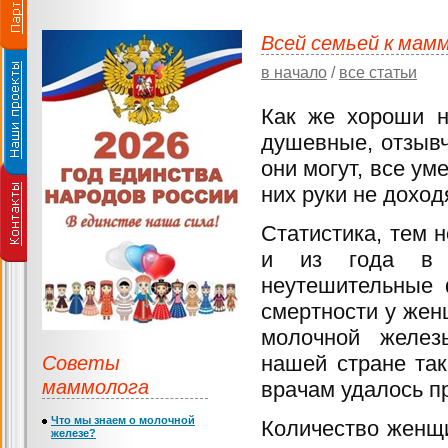
Всей семьей к мам
в начало
/
все статьи
Как же хороши 
душевные, отзывч
они могут, все ум
них руки не доход
Статистика, тем н
и из года в 
неутешительные 
смертности у жен
молочной желез
Советы
нашей стране так
маммолога
врачам удалось п
Что мы знаем о молочной
Количество женщи
железе?