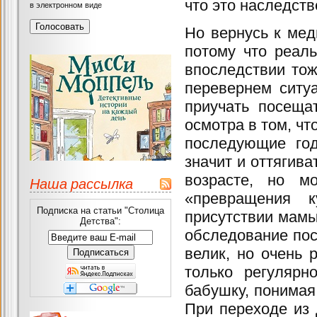
что это наследств
в электронном виде
Но вернусь к мед
потому что реаль
впоследствии тож
перевернем ситу
приучать посеща
осмотра в том, чт
последующие год
значит и оттягива
возрасте, но м
Наша рассылка
«превращения к
Подписка на статьи "Столица
присутствии мамы
Детства":
обследование по
велик, но очень 
только регулярн
бабушку, понимая 
При переходе из 