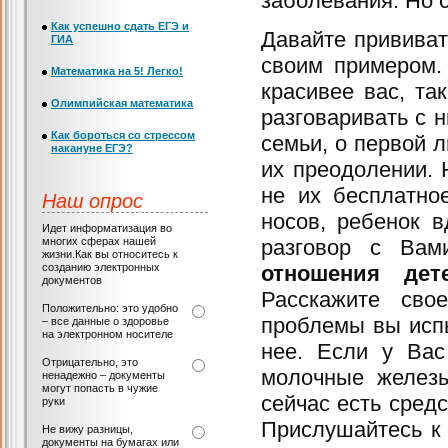
заболевания. Но с
Как успешно сдать ЕГЭ и
Давайте прививат
ГИА
своим примером.
Математика на 5! Легко!
красивее вас, та
Олимпийская математика
разговаривать с н
Как бороться со стрессом
семьи, о первой л
накануне ЕГЭ?
их преодолении. Н
не их бесплатно
Наш опрос
носов, ребенок в
Идет информатизация во
многих сферах нашей
разговор с Вам
жизни.Как вы относитесь к
созданию электронных
отношения
де
документов
Расскажите сво
Положительно: это удобно
проблемы вы исп
– все данные о здоровье
на электронном носителе
нее. Если у Вас
Отрицательно, это
молочные железы
ненадежно – документы
могут попасть в чужие
сейчас есть средс
руки
Прислушайтесь к 
Не вижу разницы,
документы на бумагах или