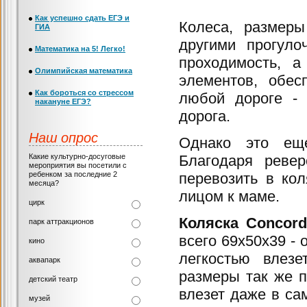
Как успешно сдать ЕГЭ и
Колеса, размеры
ГИА
другими прогуло
Математика на 5! Легко!
проходимость, а
Олимпийская математика
элементов, обес
Как бороться со стрессом
любой дороге - 
накануне ЕГЭ?
дорога.
Наш опрос
Однако это еще
Какие культурно-досуговые
Благодаря реве
мероприятия вы посетили с
ребенком за последние 2
перевозить в ко
месяца?
лицом к маме.
цирк
Коляска Concor
парк аттракционов
всего 69х50х39 - 
кино
легкостью влез
аквапарк
размеры так же п
детский театр
влезет даже в са
музей