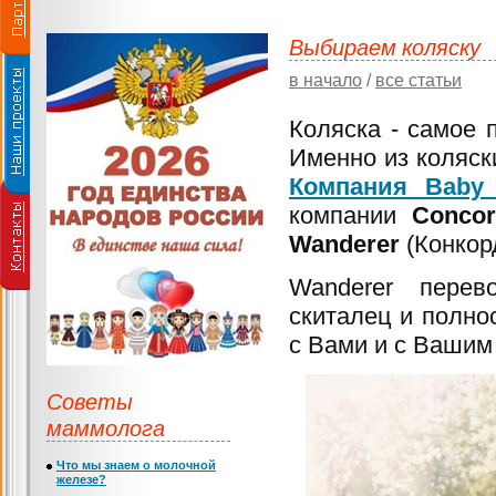
Выбираем коляску
в начало
/
все статьи
Коляска - самое
Именно из коляск
Компания Baby 
компании
Conco
Wanderer
(Конкор
Wanderer перев
скиталец и полно
с Вами и с Вашим
Советы
маммолога
Что мы знаем о молочной
железе?