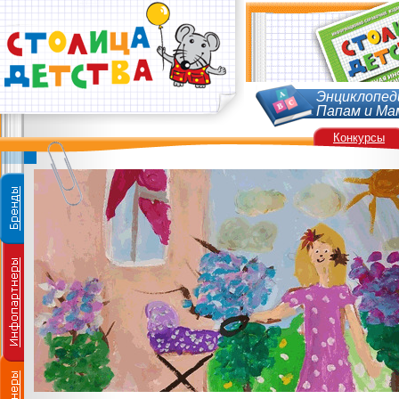
Энциклопед
Папам и Ма
Конкурсы