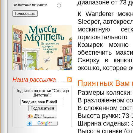
диапазоне от 73 д
так никуда и не успели
К Wanderer можн
Sleeper, автокрес
москитную сет
горизонтальног
Козырек можно 
обеспечить макс
Сверху в капюш
окошко, которое 
Наша рассылка
Приятных Вам п
Подписка на статьи "Столица
Размеры коляски:
Детства":
В разложенном со
В сложенном сост
Высота ручки: 73-
Ширина сиденья: 
Высота спинки (от