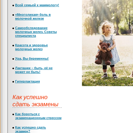
Всей семьей к маммологу!
«Многоликая» боль в
молочной железе
Самообследование
молочных желез. Советы
специалиста
Красота и здоровье
молочных желез
Ура, Вы беременны!
Лактации – быть, её не
может не быть!
Гиперлактация
Как успешно
сдать экзамены
Как бороться с
экзаменационным стрессом
Как успешно сдать
экзамен?