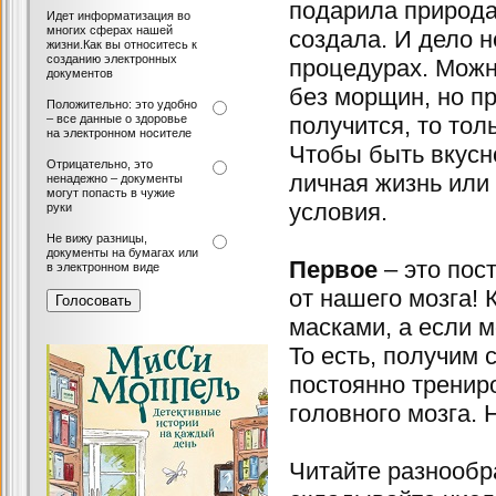
подарила природа,
Идет информатизация во
многих сферах нашей
создала. И дело н
жизни.Как вы относитесь к
созданию электронных
процедурах. Можн
документов
без морщин, но пр
Положительно: это удобно
– все данные о здоровье
получится, то тол
на электронном носителе
Чтобы быть вкусно
Отрицательно, это
личная жизнь или 
ненадежно – документы
могут попасть в чужие
условия.
руки
Не вижу разницы,
документы на бумагах или
Первое
– это пос
в электронном виде
от нашего мозга!
масками, а если м
То есть, получим 
постоянно тренир
головного мозга. 
Читайте разнообр