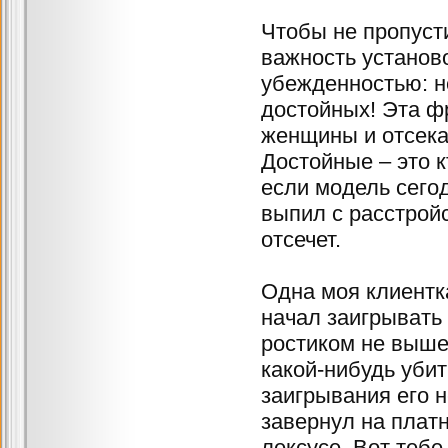
Чтобы не пропуст
важность установо
убежденностью: не
достойных! Эта ф
женщины и отсека
Достойные – это 
если модель сегод
выпил с расстрой
отсечет.
Одна моя клиентка
начал заигрывать 
ростиком не вышел
какой-нибудь убит
заигрывания его н
завернул на плат
лексусе. Вот тебе