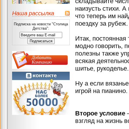
складывайте числ
наизусть стихи. А
Наша рассылка
что теперь им на
поездку за рубеж.
Подписка на новости "Столица
Детства":
Итак, постоянная 
модно говорить, п
полезны также уп
Добавить
всякая деятельнос
Компанию
шитье, рукоделье.
Ну а если вязанье
игрой на пианино.
Второе условие
взгляд на жизнь 