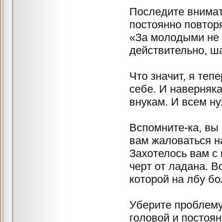
Последите внимате
постоянно повтор
«За молодыми не у
действительно, ша
Что значит, я теп
себе. И наверняк
внукам. И всем н
Вспомните-ка, вы 
вам жаловаться на
Захотелось вам с
черт от ладана. В
которой на лбу 
Уберите проблему 
головой и постоян