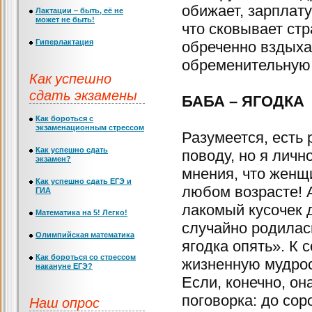
обижает, зарплату
Лактации – быть, её не
может не быть!
что сковывает стр
Гиперлактация
обреченно вздыха
обременительную 
Как успешно
сдать экзамены
БАБА – ЯГОДКА
Как бороться с
экзаменационным стрессом
Разумеется, есть 
Как успешно сдать
поводу, но я лич
экзамен?
мнения, что женщи
Как успешно сдать ЕГЭ и
любом возрасте! 
ГИА
лакомый кусочек 
Математика на 5! Легко!
случайно родилась
Олимпийская математика
ягодка опять». К
Как бороться со стрессом
жизненную мудрос
накануне ЕГЭ?
Если, конечно, она
поговорка: до сор
Наш опрос