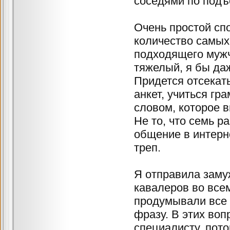
соседями по подъ
Очень простой спо
количество самых
подходящего мужчи
тяжелый, я бы да
Придется отсекат
анкет, учиться гр
словом, которое 
Не то, что семь р
общение в интерн
треп.
Я отправила заму
кавалеров во все
продумывали все 
фразу. В этих воп
специалисту, пото