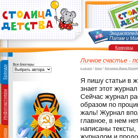
Энциклопед
Папам и Ма
Конкурсы
Личное счастье - по
Все блоггеры:
в начало
/
блоги
/
Корчагина Ирина Леонид
Я пишу статьи в 
знает этот журнал
Сейчас журнал ра
образом по процин
жаль! Журнал впол
главное, в нем н
написаны тексты, 
журналом и продо