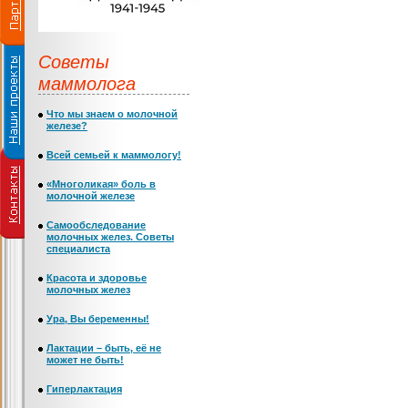
Советы
маммолога
Что мы знаем о молочной
железе?
Всей семьей к маммологу!
«Многоликая» боль в
молочной железе
Самообследование
молочных желез. Советы
специалиста
Красота и здоровье
молочных желез
Ура, Вы беременны!
Лактации – быть, её не
может не быть!
Гиперлактация