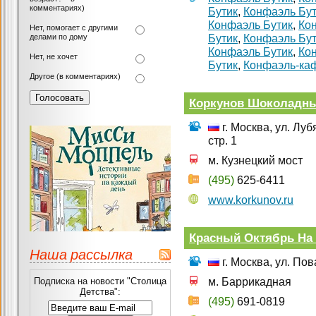
комментариях)
Бутик
,
Конфаэль Бут
Конфаэль Бутик
,
Ко
Нет, помогает с другими
делами по дому
Бутик
,
Конфаэль Бут
Конфаэль Бутик
,
Ко
Нет, не хочет
Бутик
,
Конфаэль-ка
Другое (в комментариях)
Коркунов Шоколадны
г. Москва, ул. Лу
стр. 1
м. Кузнецкий мост
(495)
625-6411
www.korkunov.ru
Красный Октябрь На
Наша рассылка
г. Москва, ул. Пов
Подписка на новости "Столица
м. Баррикадная
Детства":
(495)
691-0819