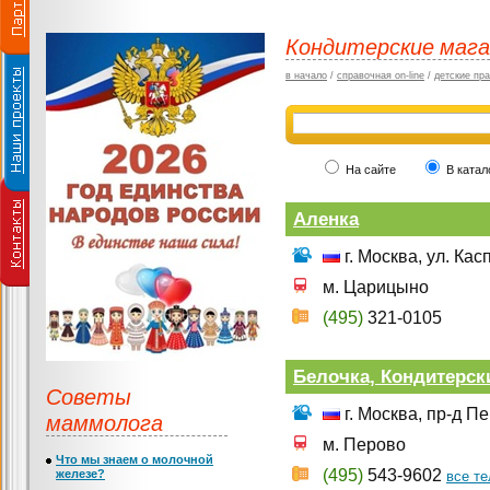
Кондитерские маг
в начало
/
справочная on-line
/
детские пр
На сайте
В катал
Аленка
г. Москва, ул. Кас
м. Царицыно
(495)
321-0105
Белочка, Кондитерск
Советы
г. Москва, пр-д П
маммолога
м. Перово
Что мы знаем о молочной
(495)
543-9602
железе?
все т