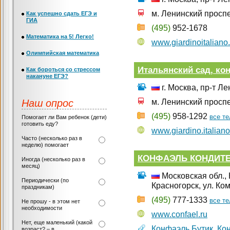
м. Ленинский просп
Как успешно сдать ЕГЭ и
ГИА
(495)
952-1678
Математика на 5! Легко!
www.giardinoitaliano.
Олимпийская математика
Итальянский сад, ко
Как бороться со стрессом
накануне ЕГЭ?
г. Москва, пр-т Л
Наш опрос
м. Ленинский просп
(495)
958-1292
все т
Помогает ли Вам ребенок (дети)
готовить еду?
www.giardino.italiano
Часто (несколько раз в
неделю) помогает
КОНФАЭЛЬ КОНДИТ
Иногда (несколько раз в
месяц)
Московская обл., К
Периодически (по
Красногорск, ул. Ко
праздникам)
(495)
777-1333
все т
Не прошу - в этом нет
необходимости
www.confael.ru
Нет, еще маленький (какой
Конфаэль Бутик
,
Ко
возраст? – в