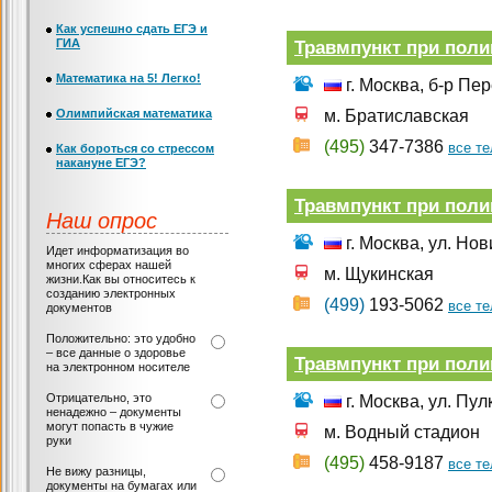
Как успешно сдать ЕГЭ и
ГИА
Травмпункт при пол
Математика на 5! Легко!
г. Москва, б-р Пер
Олимпийская математика
м. Братиславская
(495)
347-7386
все т
Как бороться со стрессом
накануне ЕГЭ?
Травмпункт при пол
Наш опрос
г. Москва, ул. Но
Идет информатизация во
многих сферах нашей
м. Щукинская
жизни.Как вы относитесь к
созданию электронных
(499)
193-5062
все т
документов
Положительно: это удобно
– все данные о здоровье
Травмпункт при пол
на электронном носителе
Отрицательно, это
г. Москва, ул. Пул
ненадежно – документы
могут попасть в чужие
м. Водный стадион
руки
(495)
458-9187
все т
Не вижу разницы,
документы на бумагах или