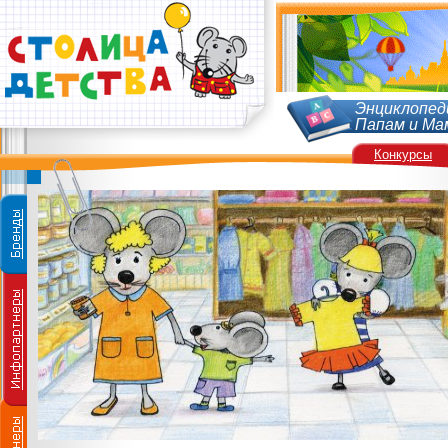
Энциклопед
Папам и Ма
Конкурсы