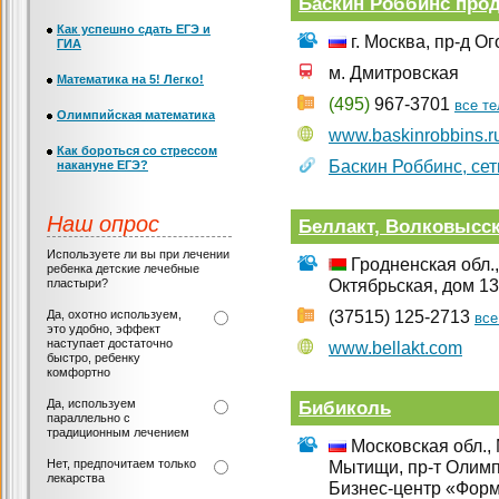
Баскин Роббинс про
Как успешно сдать ЕГЭ и
г. Москва, пр-д О
ГИА
м. Дмитровская
Математика на 5! Легко!
(495)
967-3701
все т
Олимпийская математика
www.baskinrobbins.r
Как бороться со стрессом
Баскин Роббинс, се
накануне ЕГЭ?
Наш опрос
Беллакт, Волковысс
Используете ли вы при лечении
Гродненская обл., 
ребенка детские лечебные
пластыри?
Октябрьская, дом 1
Да, охотно используем,
(37515) 125-2713
все
это удобно, эффект
наступает достаточно
www.bellakt.com
быстро, ребенку
комфортно
Да, используем
Бибиколь
параллельно с
традиционным лечением
Московская обл., 
Нет, предпочитаем только
Мытищи, пр-т Олимпи
лекарства
Бизнес-центр «Форм