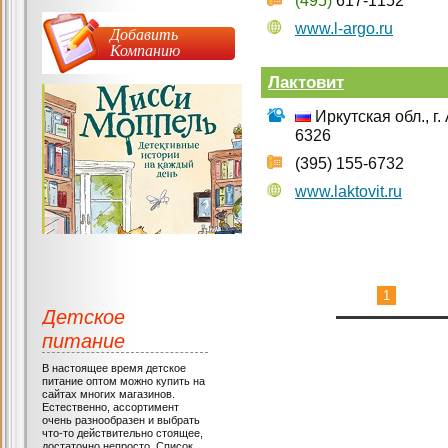
(495)
617-1152
www.l-argo.ru
Добавить
Компанию
Лактовит
Иркутская обл., г.
6326
(395) 155-6732
www.laktovit.ru
1
Детское
питание
В настоящее время детское
питание оптом можно купить на
сайтах многих магазинов.
Естественно, ассортимент
очень разнообразен и выбрать
что-то действительно стоящее,
достаточно непросто. Список