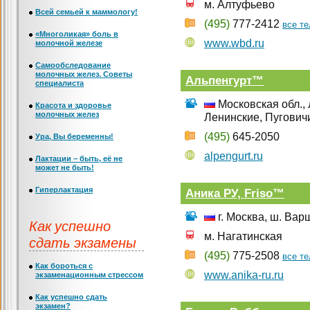
м. Алтуфьево
Всей семьей к маммологу!
(495)
777-2412
все т
«Многоликая» боль в
www.wbd.ru
молочной железе
Самообследование
молочных желез. Советы
Альпенгурт™
специалиста
Московская обл., 
Красота и здоровье
молочных желез
Ленинские, Пугович
(495)
645-2050
Ура, Вы беременны!
alpengurt.ru
Лактации – быть, её не
может не быть!
Гиперлактация
Аника РУ, Friso™
г. Москва, ш. Варш
Как успешно
м. Нагатинская
сдать экзамены
(495)
775-2508
все т
Как бороться с
www.anika-ru.ru
экзаменационным стрессом
Как успешно сдать
экзамен?