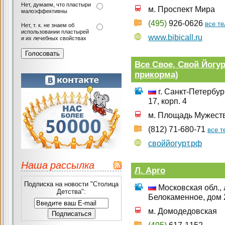
Нет, думаем, что пластыри
м. Проспект Мира
малоэффективны
(495)
926-0626
все т
Нет, т. к. не знаем об
использовании пластырей
www.bibicall.ru
и их лечебных свойствах
Все Свое, Свой Йогу
прикорма)
г. Санкт-Петербур
17, корп. 4
м. Площадь Мужест
(812) 71-680-71
все 
своййогурт.рф
Наша рассылка
Л. Арго
Подписка на новости "Столица
Московская обл., Л
Детства":
Белокаменное, дом 
м. Домодедовская