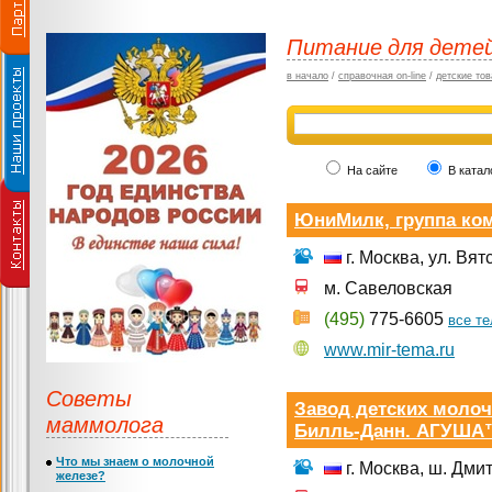
Питание для дете
в начало
/
справочная on-line
/
детские тов
На сайте
В катал
ЮниМилк, группа ко
г. Москва, ул. Вят
м. Савеловская
(495)
775-6605
все т
www.mir-tema.ru
Советы
Завод детских моло
маммолога
Билль-Данн. АГУША
Что мы знаем о молочной
г. Москва, ш. Дми
железе?