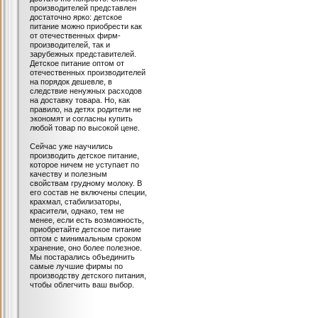
производителей представлен
достаточно ярко: детское
питание можно приобрести как
от отечественных фирм-
производителей, так и
зарубежных представителей.
Детское питание оптом от
отечественных производителей
на порядок дешевле, в
следствие ненужных расходов
на доставку товара. Но, как
правило, на детях родители не
экономят и согласны купить
любой товар по высокой цене.
Сейчас уже научились
производить детское питание,
которое ничем не уступает по
качеству и полезным
свойствам грудному молоку. В
его состав не включены специи,
крахмал, стабилизаторы,
красители, однако, тем не
менее, если есть возможность,
приобретайте детское питание
оптом с минимальным сроком
хранение, оно более полезное.
Мы постарались объединить
самые лучшие фирмы по
производству детского питания,
чтобы облегчить ваш выбор.