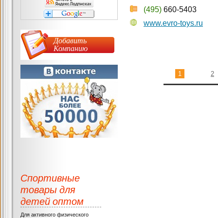
(495)
660-5403
www.evro-toys.ru
Добавить
Компанию
1
2
Спортивные
товары для
детей оптом
Для активного физического