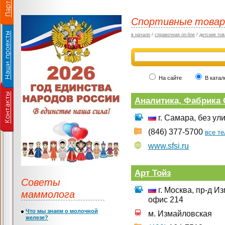
Спортивные това
в начало
/
справочная on-line
/
детские тов
На сайте
В катал
Аналитика, Фабрика 
г. Самара, без ул
(846) 377-5700
все т
www.sfsi.ru
Арт Тойз
Советы
г. Москва, пр-д Из
маммолога
офис 214
Что мы знаем о молочной
м. Измайловская
железе?