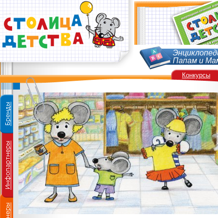
Энциклопед
Папам и Ма
Конкурсы