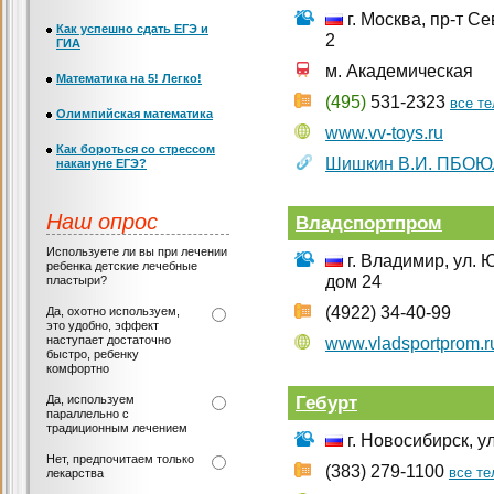
г. Москва, пр-т Се
Как успешно сдать ЕГЭ и
2
ГИА
м. Академическая
Математика на 5! Легко!
(495)
531-2323
все т
Олимпийская математика
www.vv-toys.ru
Как бороться со стрессом
Шишкин В.И. ПБОЮ
накануне ЕГЭ?
Наш опрос
Владспортпром
Используете ли вы при лечении
г. Владимир, ул. 
ребенка детские лечебные
дом 24
пластыри?
(4922) 34-40-99
Да, охотно используем,
это удобно, эффект
наступает достаточно
www.vladsportprom.r
быстро, ребенку
комфортно
Гебурт
Да, используем
параллельно с
традиционным лечением
г. Новосибирск, ул
Нет, предпочитаем только
(383) 279-1100
все т
лекарства