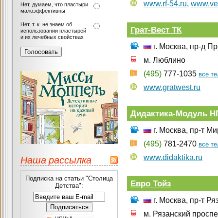
www.rf-54.ru
,
www.vel
Нет, думаем, что пластыри
малоэффективны
Нет, т. к. не знаем об
Грат-Вест ТК
использовании пластырей
и их лечебных свойствах
г. Москва, пр-д П
м. Люблино
(495)
777-1035
все т
www.gratwest.ru
Дидактика-Модуль Н
г. Москва, пр-т М
(495)
781-2470
все т
Наша рассылка
www.didaktika.ru
Подписка на статьи "Столица
Евро Тойз
Детства":
г. Москва, пр-т Ря
м. Рязанский проспе