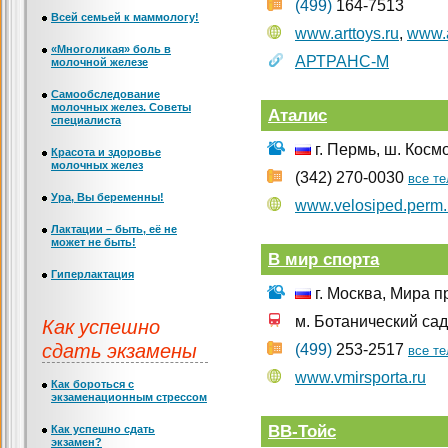
(499)
164-7513
Всей семьей к маммологу!
www.arttoys.ru
,
www.a
«Многоликая» боль в
АРТРАНС-М
молочной железе
Самообследование
молочных желез. Советы
Аталис
специалиста
г. Пермь, ш. Косм
Красота и здоровье
молочных желез
(342) 270-0030
все т
Ура, Вы беременны!
www.velosiped.perm.
Лактации – быть, её не
может не быть!
В мир спорта
Гиперлактация
г. Москва, Мира пр
Как успешно
м. Ботанический сад
сдать экзамены
(499)
253-2517
все т
www.vmirsporta.ru
Как бороться с
экзаменационным стрессом
ВВ-Тойс
Как успешно сдать
экзамен?