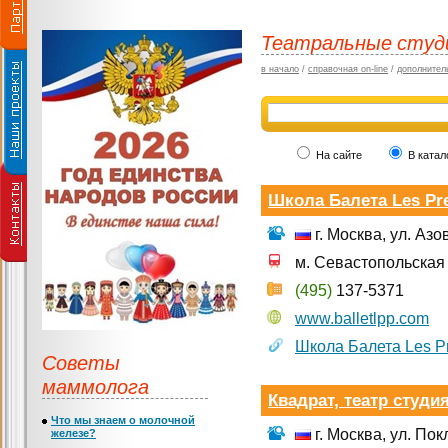
Театральные студ
в начало
/
справочная on-line
/
дополнител
На сайте
В катал
Школа Балета Les Pr
г. Москва, ул. Азо
м. Севастопольская
(495)
137-5371
www.balletlpp.com
Школа Балета Les P
Советы
маммолога
Квадрат, театр студи
Что мы знаем о молочной
г. Москва, ул. По
железе?