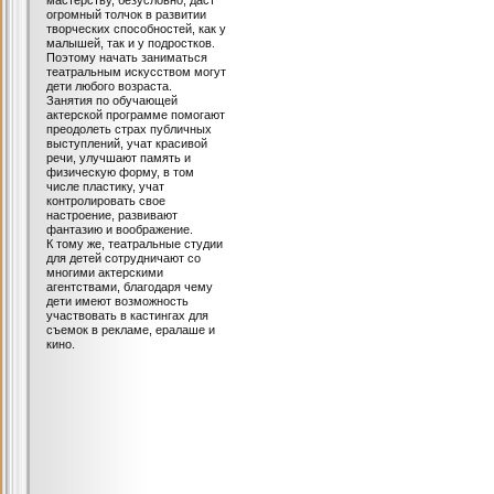
мастерству, безусловно, даст
огромный толчок в развитии
творческих способностей, как у
малышей, так и у подростков.
Поэтому начать заниматься
театральным искусством могут
дети любого возраста.
Занятия по обучающей
актерской программе помогают
преодолеть страх публичных
выступлений, учат красивой
речи, улучшают память и
физическую форму, в том
числе пластику, учат
контролировать свое
настроение, развивают
фантазию и воображение.
К тому же, театральные студии
для детей сотрудничают со
многими актерскими
агентствами, благодаря чему
дети имеют возможность
участвовать в кастингах для
съемок в рекламе, ералаше и
кино.