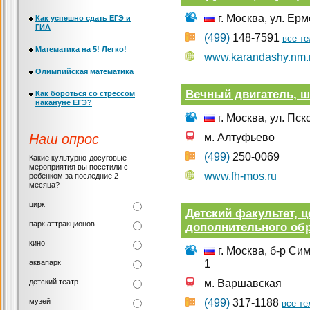
г. Москва, ул. Ер
Как успешно сдать ЕГЭ и
ГИА
(499)
148-7591
все т
Математика на 5! Легко!
www.karandashy.nm.
Олимпийская математика
Вечный двигатель, ш
Как бороться со стрессом
накануне ЕГЭ?
г. Москва, ул. Пск
Наш опрос
м. Алтуфьево
(499)
250-0069
Какие культурно-досуговые
мероприятия вы посетили с
www.fh-mos.ru
ребенком за последние 2
месяца?
цирк
Детский факультет, ц
парк аттракционов
дополнительного об
кино
г. Москва, б-р Си
аквапарк
1
детский театр
м. Варшавская
музей
(499)
317-1188
все т