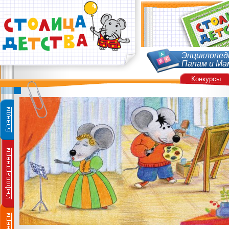
Энциклопед
Папам и Ма
Конкурсы