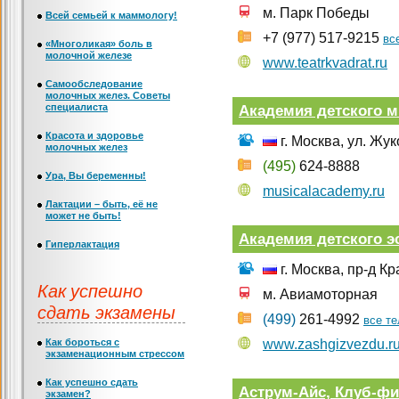
м. Парк Победы
Всей семьей к маммологу!
+7 (977) 517-9215
вс
«Многоликая» боль в
молочной железе
www.teatrkvadrat.ru
Самообследование
молочных желез. Советы
специалиста
Академия детского 
Красота и здоровье
г. Москва, ул. Жук
молочных желез
(495)
624-8888
Ура, Вы беременны!
musicalacademy.ru
Лактации – быть, её не
может не быть!
Академия детского э
Гиперлактация
г. Москва, пр-д Кр
Как успешно
м. Авиамоторная
сдать экзамены
(499)
261-4992
все т
Как бороться с
www.zashgizvezdu.r
экзаменационным стрессом
Как успешно сдать
Аструм-Айс, Клуб-ф
экзамен?