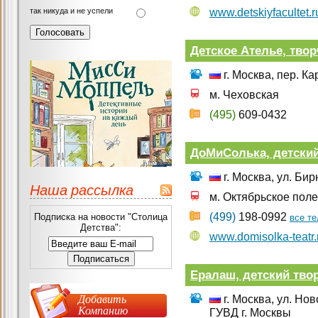
так никуда и не успели
www.detskiyfacultet.r
Детское Ателье, тво
г. Москва, пер. К
м. Чеховская
(495)
609-0432
ДоМиСолька, детски
г. Москва, ул. Би
Наша рассылка
м. Октябрьское поле
(499)
198-0992
Подписка на новости "Столица
все т
Детства":
www.domisolka-teatr.
Ералаш, детский тво
Добавить
г. Москва, ул. Но
Компанию
ГУВД г. Москвы