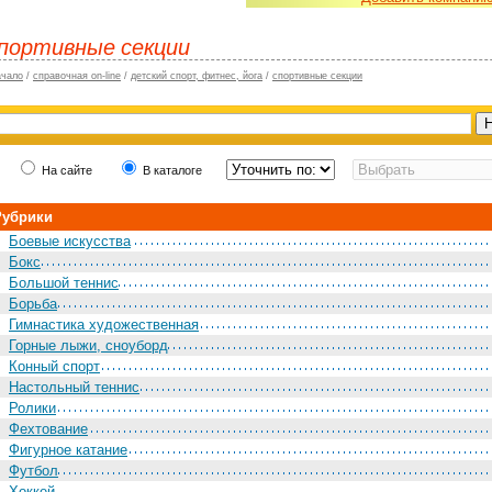
портивные секции
ачало
/
справочная on-line
/
детский спорт, фитнес, йога
/
спортивные секции
На сайте
В каталоге
Рубрики
Боевые искусства
Бокс
Большой теннис
Борьба
Гимнастика художественная
Горные лыжи, сноуборд
Конный спорт
Настольный теннис
Ролики
Фехтование
Фигурное катание
Футбол
Хоккей