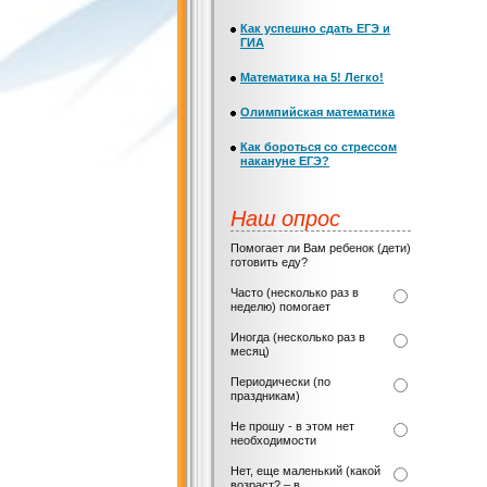
Как успешно сдать ЕГЭ и
ГИА
Математика на 5! Легко!
Олимпийская математика
Как бороться со стрессом
накануне ЕГЭ?
Наш опрос
Помогает ли Вам ребенок (дети)
готовить еду?
Часто (несколько раз в
неделю) помогает
Иногда (несколько раз в
месяц)
Периодически (по
праздникам)
Не прошу - в этом нет
необходимости
Нет, еще маленький (какой
возраст? – в