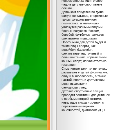
непременно запишите свое
чадо в детские спортивные
секции.
Девочкам придется по душе
фигурное катание, спортивные
танцы, художественная
гимнастика, а мальчишки
увлекутся разными видами
боевых искусств, боксом,
борьбой, футболом, хоккеем,
шахматами и шашками.
Полезными для детей будут и
такие виды спорта, как
волейбол, баскетбол,
фехтование, настольный и
большой теннис, горные лыжи,
конный спорт, легкая атлетика,
плавание.
Спортивные занятия не только
развивают у детей физическую
силу и выносливость, а также
настойчивость в достижении
цели, выдержку и
самодисциплину.
Детские спортивные секции
проводят занятия и для детишек
с особыми потребностями:
инвалидов слуха и зрения, с
поражениями верхних
конечностей, диагнозом ДЦП.