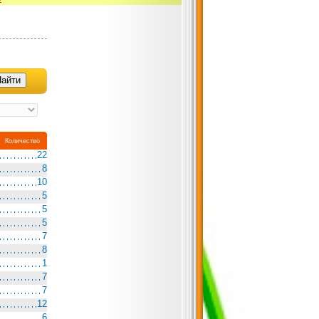
Количество
22
8
10
5
5
5
7
8
1
7
7
12
6