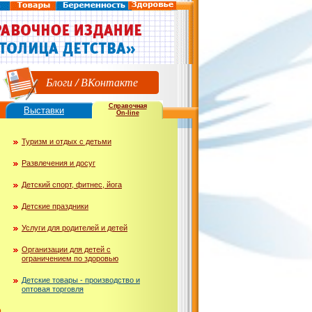
Блоги
/
ВКонтакте
Справочная
Выставки
On-line
Туризм и отдых с детьми
Развлечения и досуг
Детский спорт, фитнес, йога
Детские праздники
Услуги для родителей и детей
Организации для детей с
ограничением по здоровью
Детские товары - производство и
оптовая торговля
ю