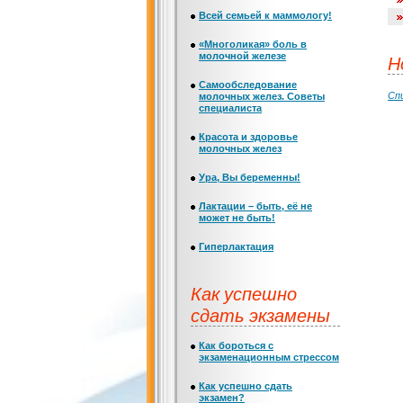
Всей семьей к маммологу!
«Многоликая» боль в
молочной железе
Н
Самообследование
Сп
молочных желез. Советы
специалиста
Красота и здоровье
молочных желез
Ура, Вы беременны!
Лактации – быть, её не
может не быть!
Гиперлактация
Как успешно
сдать экзамены
Как бороться с
экзаменационным стрессом
Как успешно сдать
экзамен?