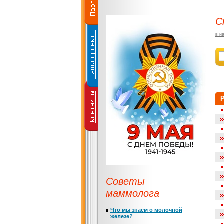
С
в н
Советы
маммолога
Что мы знаем о молочной
железе?