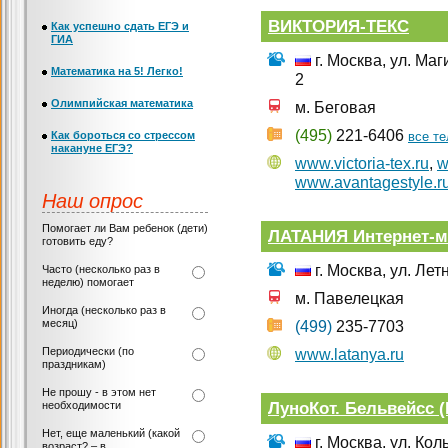
ВИКТОРИЯ-ТЕКС
Как успешно сдать ЕГЭ и
ГИА
г. Москва, ул. Маг
Математика на 5! Легко!
2
Олимпийская математика
м. Беговая
(495)
221-6406
Как бороться со стрессом
все т
накануне ЕГЭ?
www.victoria-tex.ru
,
w
www.avantagestyle.r
Наш опрос
Помогает ли Вам ребенок (дети)
ЛАТАНИЯ Интернет-м
готовить еду?
г. Москва, ул. Лет
Часто (несколько раз в
неделю) помогает
м. Павелецкая
Иногда (несколько раз в
месяц)
(499)
235-7703
Периодически (по
www.latanya.ru
праздникам)
Не прошу - в этом нет
ЛуноКот. Бельвейсс (
необходимости
Нет, еще маленький (какой
г. Москва, ул. Коль
возраст? – в