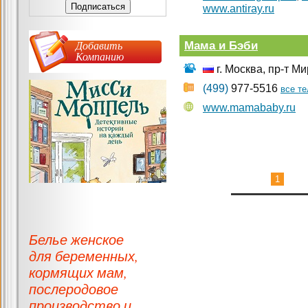
www.antiray.ru
Добавить
Мама и Бэби
Компанию
г. Москва, пр-т Ми
(499)
977-5516
все т
www.mamababy.ru
1
Белье женское
для беременных,
кормящих мам,
послеродовое
производство и