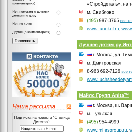
комментариях)
«Стройдеталь», на 
Нет, помогает с другими
м. Свиблово
делами по дому
(495)
987-3765
все т
Нет, не хочет
www.lunokot.ru
,
www.
Другое (в комментариях)
Лучшее детям.ру Инт
г. Москва, ул. Ти
м. Дмитровская
8-963 692-7126
все 
www.luchsheedetyam
Майлс Групп Anita™
Наша рассылка
г. Москва, ш. Варш
м. Тульская
Подписка на новости "Столица
(495)
954-4999
Детства":
www.milesgroup.ru
,
w