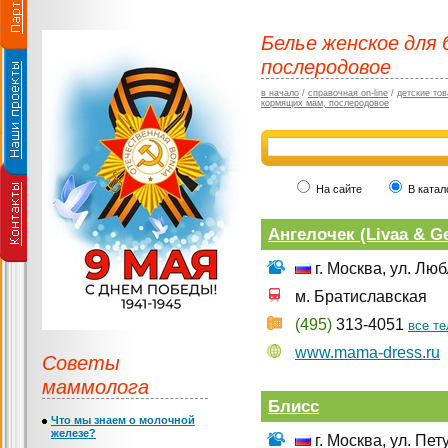
Белье женское для
послеродовое
в начало
/
справочная on-line
/
детские тов
кормящих мам, послеродовое
На сайте
В катал
Ангелочек (Livaa & G
г. Москва, ул. Лю
м. Братиславская
(495)
313-4051
все т
www.mama-dress.ru
Советы
маммолога
Блисс
Что мы знаем о молочной
железе?
г. Москва, ул. Пе