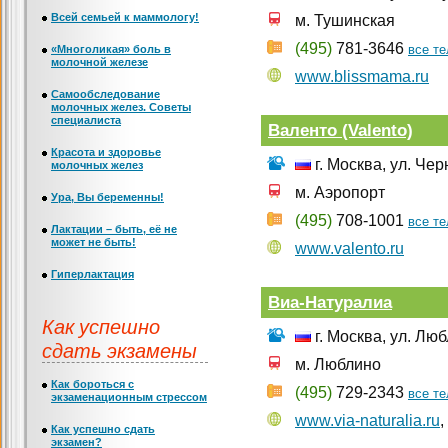
Всей семьей к маммологу!
м. Тушинская
(495)
781-3646
все т
«Многоликая» боль в
молочной железе
www.blissmama.ru
Самообследование
молочных желез. Советы
специалиста
Валенто (Valento)
Красота и здоровье
г. Москва, ул. Че
молочных желез
м. Аэропорт
Ура, Вы беременны!
(495)
708-1001
все т
Лактации – быть, её не
может не быть!
www.valento.ru
Гиперлактация
Виа-Натуралиа
Как успешно
г. Москва, ул. Лю
сдать экзамены
м. Люблино
Как бороться с
(495)
729-2343
все т
экзаменационным стрессом
www.via-naturalia.ru
,
Как успешно сдать
экзамен?