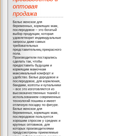
оптовая
продажа
Белье женское для
беременных, кормящих мам,
послеродовое – это богатый
выбор продукции, которая
удовлетворит индивидуальные
запросы даже самых
требовательных
представительниц прекрасного
пола.
Производители постарались
сделать так, чтобы
предоставить будущим и
кормящим мамочкам
максимальный комфорт и
удобство. Белье дородовое и
послеродовое, для кормления,
бандажи, колготы и купальники
– все это изготовляется из
высококачественных тканей с
использованием современных
технологий пошива и имеет
отличную посадку по фигуре.
Белье женское для
беременных, кормящих мам,
послеродовое пользуется
хорошим спросом у средних и
крупных оптовиков, для
которых производителями
предусмотрены приемлемые