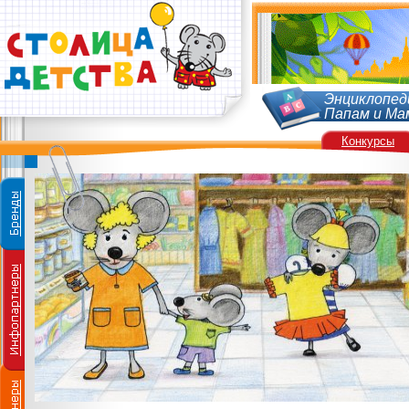
Энциклопед
Папам и Ма
Конкурсы