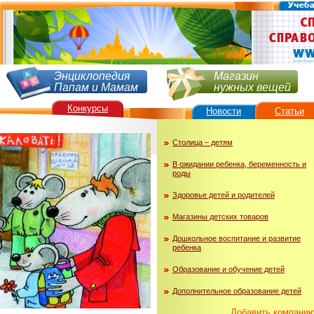
Энциклопедия
Магазин
Папам и Мамам
нужных вещей
Конкурсы
Новости
Статьи
Столица – детям
В ожидании ребенка, беременность и
роды
Здоровье детей и родителей
Магазины детских товаров
Дошкольное воспитание и развитие
ребенка
Образование и обучение детей
Дополнительное образование детей
Добавить компани