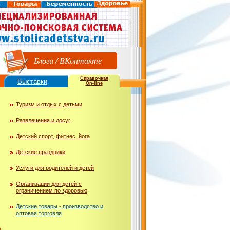
Блоги
/
ВКонтакте
Справочная
Выставки
On-line
Туризм и отдых с детьми
Развлечения и досуг
Детский спорт, фитнес, йога
Детские праздники
Услуги для родителей и детей
Организации для детей с
ограничением по здоровью
Детские товары - производство и
оптовая торговля
ю