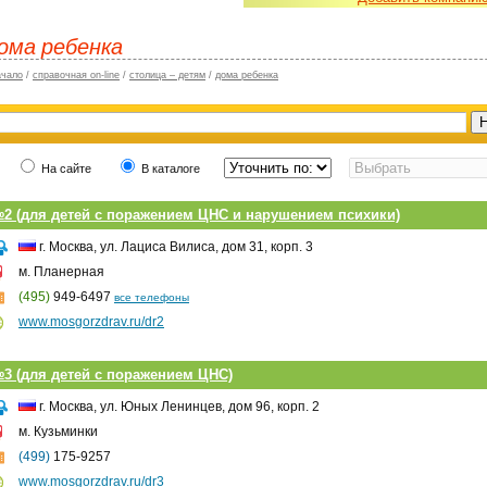
ома ребенка
ачало
/
справочная on-line
/
столица – детям
/
дома ребенка
На сайте
В каталоге
2 (для детей с поражением ЦНС и нарушением психики)
г. Москва, ул. Лациса Вилиса, дом 31, корп. 3
м. Планерная
(495)
949-6497
все телефоны
www.mosgorzdrav.ru/dr2
3 (для детей с поражением ЦНС)
г. Москва, ул. Юных Ленинцев, дом 96, корп. 2
м. Кузьминки
(499)
175-9257
www.mosgorzdrav.ru/dr3