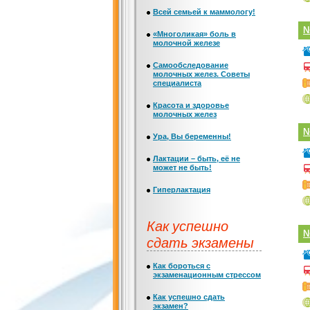
Всей семьей к маммологу!
№
«Многоликая» боль в
молочной железе
Самообследование
молочных желез. Советы
специалиста
Красота и здоровье
молочных желез
№
Ура, Вы беременны!
Лактации – быть, её не
может не быть!
Гиперлактация
Как успешно
№
сдать экзамены
Как бороться с
экзаменационным стрессом
Как успешно сдать
экзамен?