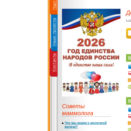
Д
в н
№
№
Советы
маммолога
Что мы знаем о молочной
железе?