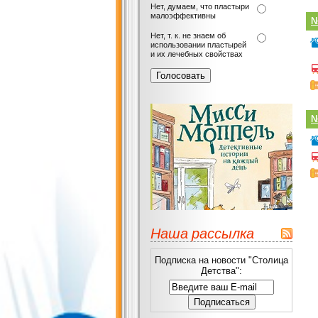
Нет, думаем, что пластыри
малоэффективны
№
Нет, т. к. не знаем об
использовании пластырей
и их лечебных свойствах
№
Наша рассылка
Подписка на новости "Столица
Детства":