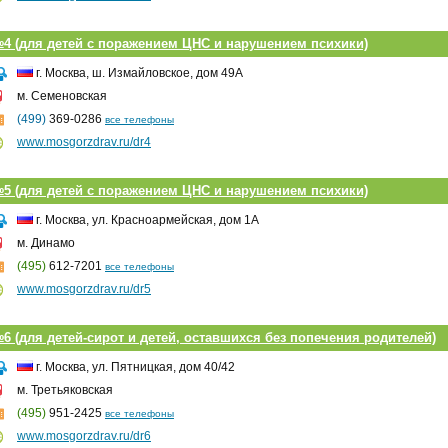
4 (для детей с поражением ЦНС и нарушением психики)
г. Москва, ш. Измайловское, дом 49А
м. Семеновская
(499)
369-0286
все телефоны
www.mosgorzdrav.ru/dr4
5 (для детей с поражением ЦНС и нарушением психики)
г. Москва, ул. Красноармейская, дом 1А
м. Динамо
(495)
612-7201
все телефоны
www.mosgorzdrav.ru/dr5
6 (для детей-сирот и детей, оставшихся без попечения родителей)
г. Москва, ул. Пятницкая, дом 40/42
м. Третьяковская
(495)
951-2425
все телефоны
www.mosgorzdrav.ru/dr6