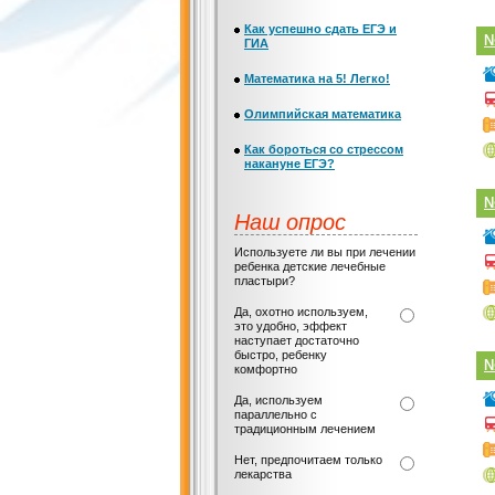
Как успешно сдать ЕГЭ и
№
ГИА
Математика на 5! Легко!
Олимпийская математика
Как бороться со стрессом
накануне ЕГЭ?
№
Наш опрос
Используете ли вы при лечении
ребенка детские лечебные
пластыри?
Да, охотно используем,
это удобно, эффект
наступает достаточно
быстро, ребенку
№
комфортно
Да, используем
параллельно с
традиционным лечением
Нет, предпочитаем только
лекарства