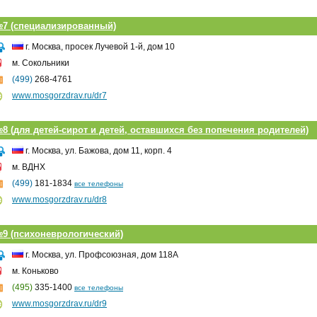
7 (специализированный)
г. Москва, просек Лучевой 1-й, дом 10
м. Сокольники
(499)
268-4761
www.mosgorzdrav.ru/dr7
8 (для детей-сирот и детей, оставшихся без попечения родителей)
г. Москва, ул. Бажова, дом 11, корп. 4
м. ВДНХ
(499)
181-1834
все телефоны
www.mosgorzdrav.ru/dr8
9 (психоневрологический)
г. Москва, ул. Профсоюзная, дом 118А
м. Коньково
(495)
335-1400
все телефоны
www.mosgorzdrav.ru/dr9