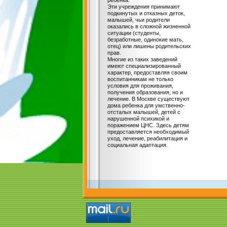
ребенка.
Эти учреждения принимают
подкинутых и отказных деток,
малышей, чьи родители
оказались в сложной жизненной
ситуации (студенты,
безработные, одинокие мать,
отец) или лишены родительских
прав.
Многие из таких заведений
имеют специализированный
характер, предоставляя своим
воспитанникам не только
условия для проживания,
получения образования, но и
лечение. В Москве существуют
дома ребенка для умственно-
отсталых малышей, детей с
нарушенной психикой и
поражением ЦНС. Здесь детям
предоставляется необходимый
уход, лечение, реабилитация и
социальная адаптация.