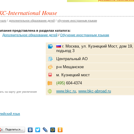
KC-International House
ачало
/
дополнительное образование детей
/
обучение иностранным языкам
мпания представлена в разделах каталога:
Дополнительное образование детей
/
Обучение иностранным языкам
г. Москва, ул. Кузнецкий Мост, дом 19,
подьезд 3
Центральный АО
р-н Мещанское
м. Кузнецкий мост
(495)
604-4374
www.bkc.ru
,
www.bkc-abroad.ru
ать на карту для увеличения
лийский язык
Поделиться…