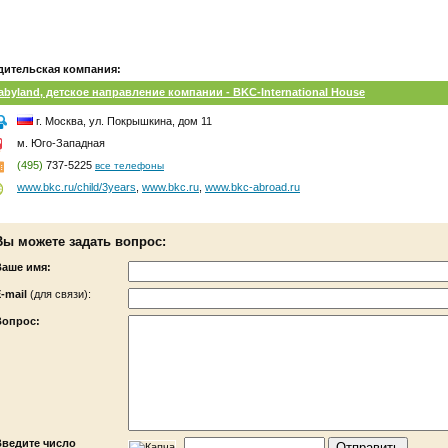
дительская компания:
abyland, детское направление компании - BKC-International House
г. Москва, ул. Покрышкина, дом 11
м. Юго-Западная
(495)
737-5225
все телефоны
www.bkc.ru/child/3years
,
www.bkc.ru
,
www.bkc-abroad.ru
Вы можете задать вопрос:
Ваше имя:
-mail
(для связи):
Вопрос:
Введите число