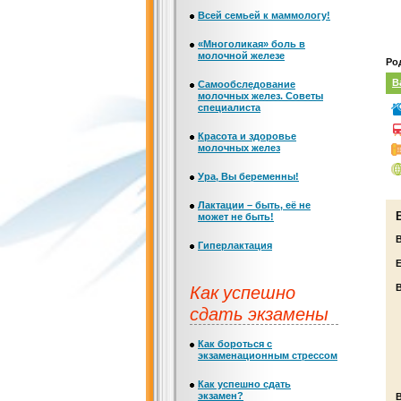
Всей семьей к маммологу!
«Многоликая» боль в
молочной железе
Ро
B
Самообследование
молочных желез. Советы
специалиста
Красота и здоровье
молочных желез
Ура, Вы беременны!
Лактации – быть, её не
может не быть!
Гиперлактация
Е
Как успешно
сдать экзамены
Как бороться с
экзаменационным стрессом
Как успешно сдать
экзамен?