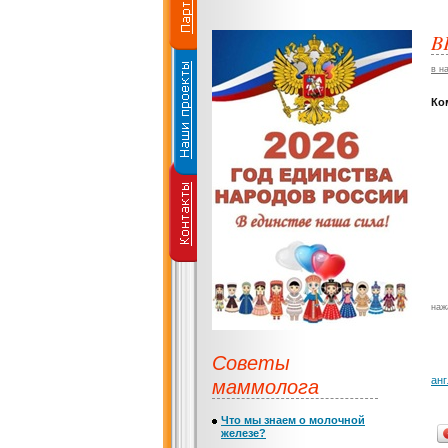
B
в н
Ко
наж
Советы
маммолога
анг
Что мы знаем о молочной
железе?