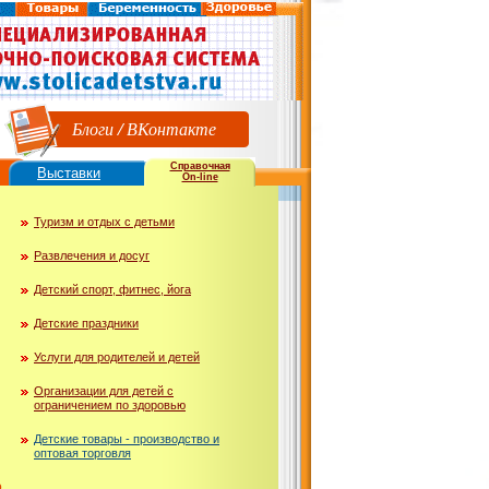
Блоги
/
ВКонтакте
Справочная
Выставки
On-line
Туризм и отдых с детьми
Развлечения и досуг
Детский спорт, фитнес, йога
Детские праздники
Услуги для родителей и детей
Организации для детей с
ограничением по здоровью
Детские товары - производство и
оптовая торговля
ю