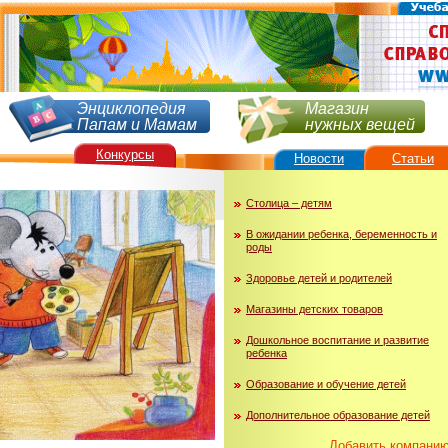
Энциклопедия
Магазин
Папам и Мамам
нужных вещей
Конкурсы
Новости
Статьи
Столица – детям
В ожидании ребенка, беременность и
роды
Здоровье детей и родителей
Магазины детских товаров
Дошкольное воспитание и развитие
ребенка
Образование и обучение детей
Дополнительное образование детей
Добавить компани