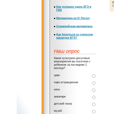
с
(
Как успешно сдать ЕГЭ и
ГИА
Математика на 5! Легко!
Олимпийская математика
Как бороться со стрессом
накануне ЕГЭ?
Наш опрос
Какие культурно-досуговые
мероприятия вы посетили с
ребенком за последние 2
месяца?
цирк
парк аттракционов
кино
аквапарк
детский театр
музей