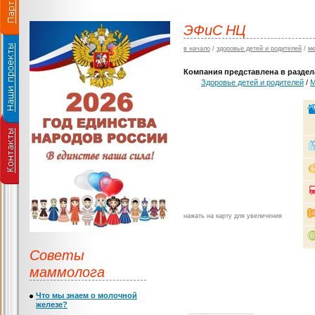
ЭФиС НЦ
в начало
/
здоровье детей и родителей
/
ме
Компания представлена в раздела
Здоровье детей и родителей
/
М
нажать на карту для увеличения
Советы
маммолога
Что мы знаем о молочной
железе?