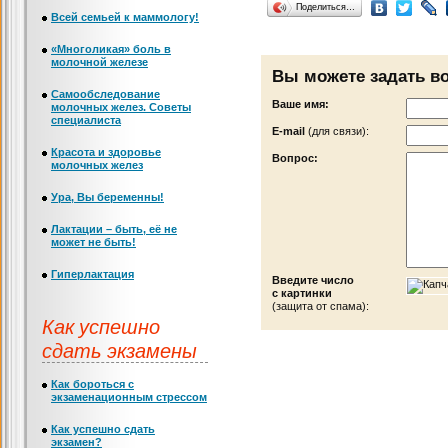
Поделиться…
Всей семьей к маммологу!
«Многоликая» боль в
молочной железе
Вы можете задать в
Самообследование
Ваше имя:
молочных желез. Советы
специалиста
Е-mail
(для связи):
Красота и здоровье
Вопрос:
молочных желез
Ура, Вы беременны!
Лактации – быть, её не
может не быть!
Гиперлактация
Введите число
с картинки
(защита от спама):
Как успешно
сдать экзамены
Как бороться с
экзаменационным стрессом
Как успешно сдать
экзамен?