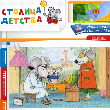
Энциклопед
Папам и Ма
Конкурсы