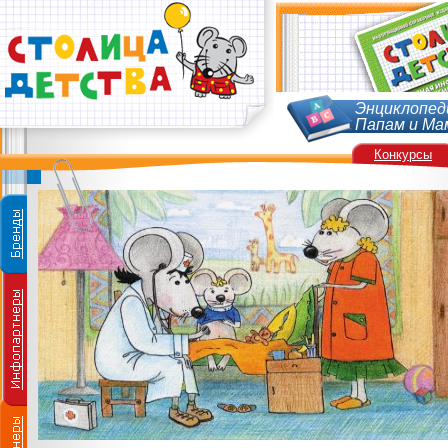
Энциклопед
Папам и Ма
Конкурсы