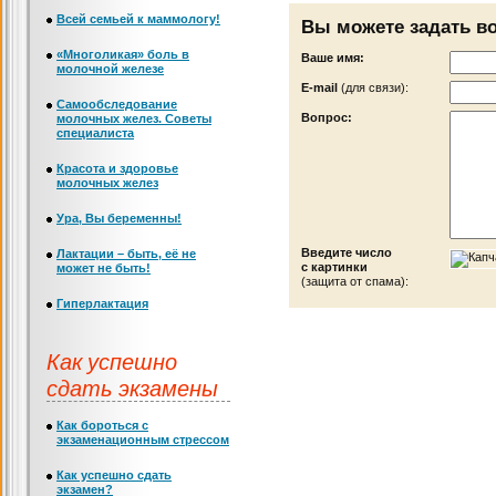
Всей семьей к маммологу!
Вы можете задать в
«Многоликая» боль в
Ваше имя:
молочной железе
Е-mail
(для связи):
Самообследование
Вопрос:
молочных желез. Советы
специалиста
Красота и здоровье
молочных желез
Ура, Вы беременны!
Введите число
Лактации – быть, её не
с картинки
может не быть!
(защита от спама):
Гиперлактация
Как успешно
сдать экзамены
Как бороться с
экзаменационным стрессом
Как успешно сдать
экзамен?