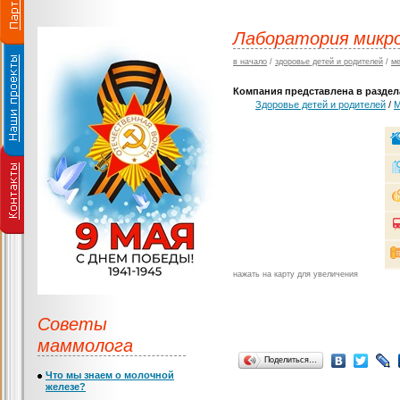
Лаборатория микр
в начало
/
здоровье детей и родителей
/
ме
Компания представлена в раздела
Здоровье детей и родителей
/
М
нажать на карту для увеличения
Советы
маммолога
Поделиться…
Что мы знаем о молочной
железе?