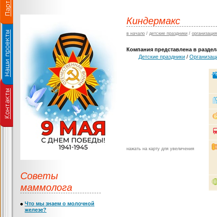
Киндермакс
в начало
/
детские праздники
/
организация
Компания представлена в раздела
Детские праздники
/
Организаци
нажать на карту для увеличения
Советы
маммолога
Что мы знаем о молочной
железе?