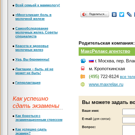
Всей семьей к маммологу!
Поделиться…
«Многоликая» боль в
молочной железе
Самообследование
молочных желез. Советы
специалиста
Родительская компания:
Красота и здоровье
молочных желез
МаксРелакс агентство
Ура, Вы беременны!
г. Москва, пер. Вл
м. Кропоткинская
Лактации – быть, её не
может не быть!
(495)
722-8124
все те
Гиперлактация
www.maxrelax.ru
Как успешно
Вы можете задать в
сдать экзамены
Ваше имя:
Как бороться с
Е-mail
(для связи):
экзаменационным стрессом
Вопрос:
Как успешно сдать
экзамен?