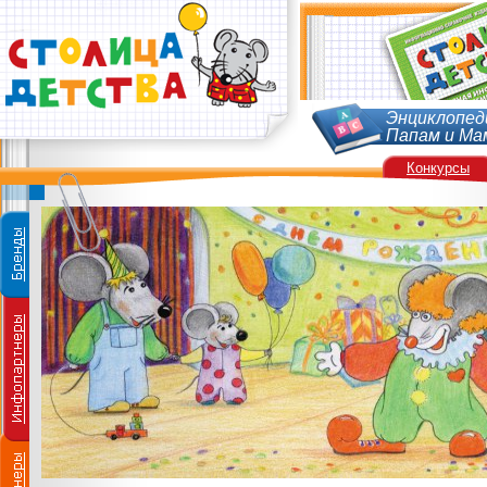
Энциклопед
Папам и Ма
Конкурсы