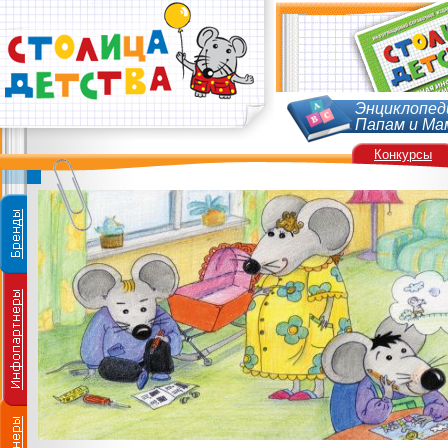
Энциклопед
Папам и Ма
Конкурсы