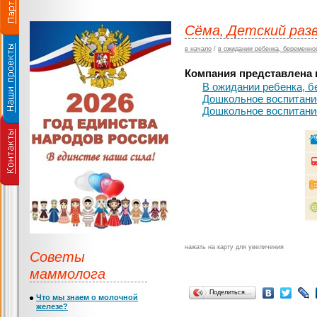
Сёма, Детский раз
в начало
/
в ожидании ребенка, беременно
Компания представлена в
В ожидании ребенка, б
Дошкольное воспитание
Дошкольное воспитание
нажать на карту для увеличения
Советы
маммолога
Поделиться…
Что мы знаем о молочной
железе?