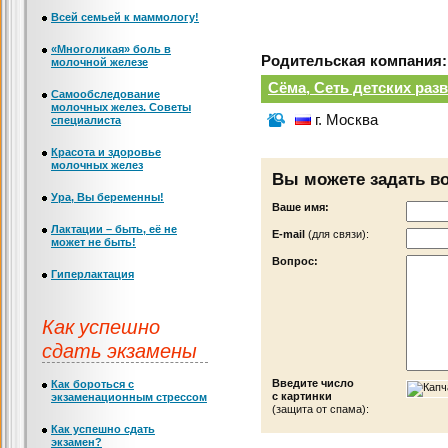
Всей семьей к маммологу!
«Многоликая» боль в
Родительская компания:
молочной железе
Сёма, Сеть детских ра
Самообследование
молочных желез. Советы
г. Москва
специалиста
Красота и здоровье
молочных желез
Вы можете задать в
Ура, Вы беременны!
Ваше имя:
Лактации – быть, её не
Е-mail
(для связи):
может не быть!
Вопрос:
Гиперлактация
Как успешно
сдать экзамены
Введите число
Как бороться с
с картинки
экзаменационным стрессом
(защита от спама):
Как успешно сдать
экзамен?