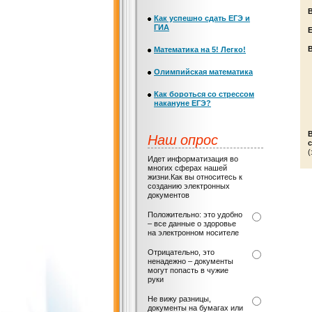
Как успешно сдать ЕГЭ и
ГИА
Е
Математика на 5! Легко!
Олимпийская математика
Как бороться со стрессом
накануне ЕГЭ?
Наш опрос
с
(
Идет информатизация во
многих сферах нашей
жизни.Как вы относитесь к
созданию электронных
документов
Положительно: это удобно
– все данные о здоровье
на электронном носителе
Отрицательно, это
ненадежно – документы
могут попасть в чужие
руки
Не вижу разницы,
документы на бумагах или