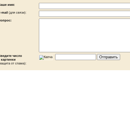
Ваше имя:
-mail
(для связи):
Вопрос:
Введите число
 картинки
защита от спама):