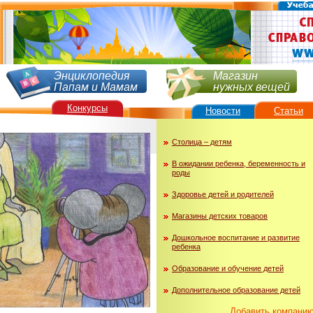
Энциклопедия
Магазин
Папам и Мамам
нужных вещей
Конкурсы
Новости
Статьи
Столица – детям
В ожидании ребенка, беременность и
роды
Здоровье детей и родителей
Магазины детских товаров
Дошкольное воспитание и развитие
ребенка
Образование и обучение детей
Дополнительное образование детей
Добавить компани