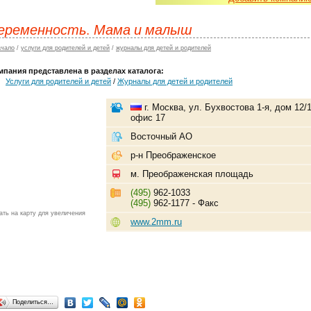
еременность. Мама и малыш
ачало
/
услуги для родителей и детей
/
журналы для детей и родителей
мпания представлена в разделах каталога:
Услуги для родителей и детей
/
Журналы для детей и родителей
г. Москва, ул. Бухвостова 1-я, дом 12/1
офис 17
Восточный АО
р-н Преображенское
м. Преображенская площадь
(495)
962-1033
(495)
962-1177 - Факс
ать на карту для увеличения
www.2mm.ru
Поделиться…