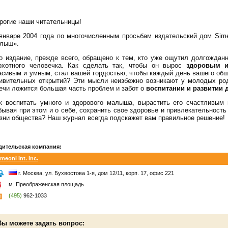
рогие наши читательницы!
январе 2004 года по многочисленным просьбам издательский дом Sim
лыш».
о издание, прежде всего, обращено к тем, кто уже ощутил долгожданн
охотного человечка. Как сделать так, чтобы он вырос
здоровым и
асивым и умным, стал вашей гордостью, чтобы каждый день вашего об
ивительных открытий? Эти мысли неизбежно возникают у молодых род
ечи ложится большая часть проблем и забот о
воспитании и развитии 
к воспитать умного и здорового малыша, вырастить его счастливым
бывая при этом и о себе, сохранить свое здоровье и привлекательност
зни общества? Наш журнал всегда подскажет вам правильное решение!
дительская компания:
meoni Int. Inc.
г. Москва, ул. Бухвостова 1-я, дом 12/11, корп. 17, офис 221
м. Преображенская площадь
(495)
962-1033
Вы можете задать вопрос: