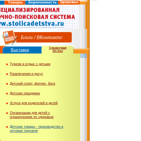
Блоги
/
ВКонтакте
Справочная
Выставки
On-line
Туризм и отдых с детьми
Развлечения и досуг
Детский спорт, фитнес, йога
Детские праздники
Услуги для родителей и детей
Организации для детей с
ограничением по здоровью
Детские товары - производство и
оптовая торговля
ю