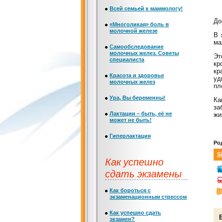
Всей семьей к маммологу!
До
«Многоликая» боль в
молочной железе
В 
ма
Самообследование
молочных желез. Советы
Эт
специалиста
кр
кр
Красота и здоровье
уд
молочных желез
пл
Ура, Вы беременны!
Ка
за
Лактации – быть, её не
жи
может не быть!
Гиперлактация
Ро
Si
Как успешно
сдать экзамены
Как бороться с
экзаменационным стрессом
Как успешно сдать
экзамен?