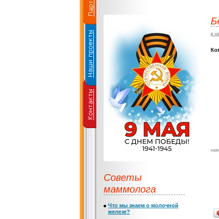
Б
в н
Ко
наж
Советы
маммолога
Что мы знаем о молочной
железе?