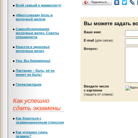
Поделиться…
Всей семьей к маммологу!
«Многоликая» боль в
молочной железе
Вы можете задать в
Самообследование
Ваше имя:
молочных желез. Советы
специалиста
Е-mail
(для связи):
Красота и здоровье
Вопрос:
молочных желез
Ура, Вы беременны!
Лактации – быть, её не
может не быть!
Гиперлактация
Введите число
с картинки
(защита от спама):
Как успешно
сдать экзамены
Как бороться с
экзаменационным стрессом
Как успешно сдать
экзамен?