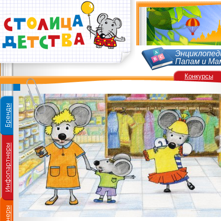
Энциклопед
Папам и Ма
Конкурсы