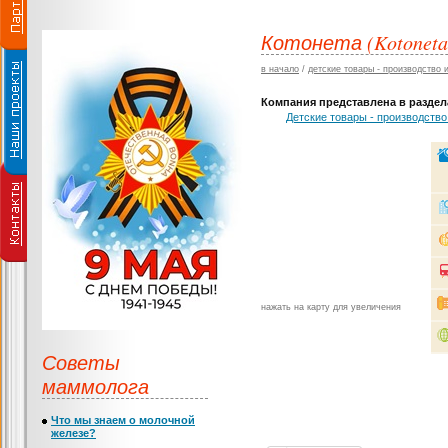
Котонета (Kotoneta
в начало
/
детские товары - производство 
Компания представлена в раздела
Детские товары - производство
нажать на карту для увеличения
Советы
маммолога
Что мы знаем о молочной
железе?