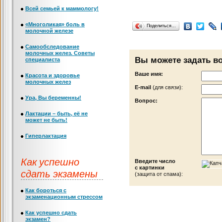
Всей семьей к маммологу!
«Многоликая» боль в
Поделиться…
молочной железе
Самообследование
молочных желез. Советы
Вы можете задать в
специалиста
Ваше имя:
Красота и здоровье
молочных желез
Е-mail
(для связи):
Ура, Вы беременны!
Вопрос:
Лактации – быть, её не
может не быть!
Гиперлактация
Как успешно
Введите число
с картинки
сдать экзамены
(защита от спама):
Как бороться с
экзаменационным стрессом
Как успешно сдать
экзамен?