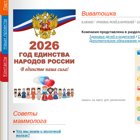
Виватошка
в начало
/
здоровье детей и родителей
/
со
Компания представлена в раздела
Здоровье детей и родителей
/
С
Дополнительное образование д
нажать на карту для увеличения
Советы
маммолога
Что мы знаем о молочной
железе?