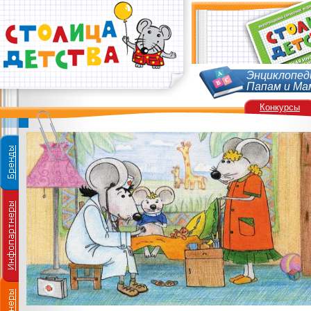
Энциклопед
Папам и Ма
Конкурсы