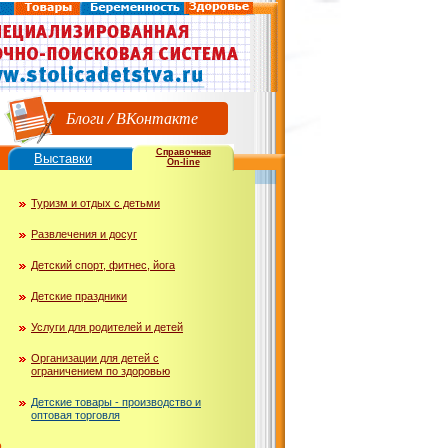
Блоги
/
ВКонтакте
Справочная
Выставки
On-line
Туризм и отдых с детьми
Развлечения и досуг
Детский спорт, фитнес, йога
Детские праздники
Услуги для родителей и детей
Организации для детей с
ограничением по здоровью
Детские товары - производство и
оптовая торговля
ю