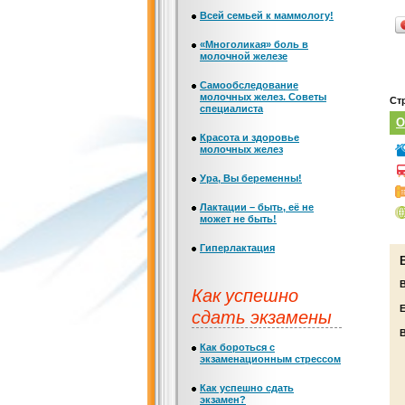
Всей семьей к маммологу!
«Многоликая» боль в
молочной железе
Самообследование
молочных желез. Советы
Ст
специалиста
О
Красота и здоровье
молочных желез
Ура, Вы беременны!
Лактации – быть, её не
может не быть!
Гиперлактация
Как успешно
Е
сдать экзамены
Как бороться с
экзаменационным стрессом
Как успешно сдать
экзамен?