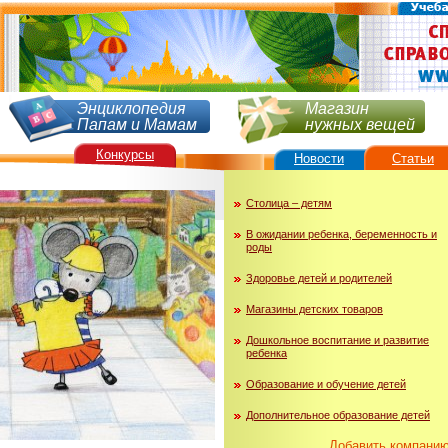
Энциклопедия
Магазин
Папам и Мамам
нужных вещей
Конкурсы
Новости
Статьи
Столица – детям
В ожидании ребенка, беременность и
роды
Здоровье детей и родителей
Магазины детских товаров
Дошкольное воспитание и развитие
ребенка
Образование и обучение детей
Дополнительное образование детей
Добавить компани