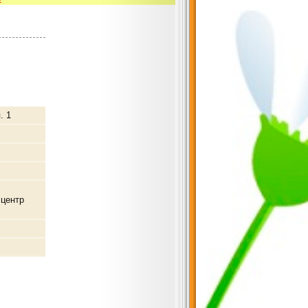
. 1
 центр