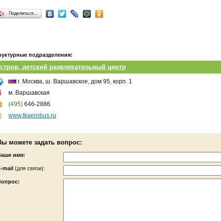
Поделиться…
руктурные подразделения:
стров, детский развлекательный центр
г. Москва, ш. Варшавское, дом 95, корп. 1
м. Варшавская
(495)
646-2886
www.tkaerobus.ru
Вы можете задать вопрос:
Ваше имя:
-mail
(для связи):
Вопрос: