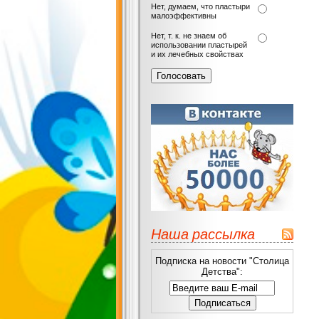
Нет, думаем, что пластыри
малоэффективны
Нет, т. к. не знаем об
использовании пластырей
и их лечебных свойствах
Наша рассылка
Подписка на новости "Столица
Детства":