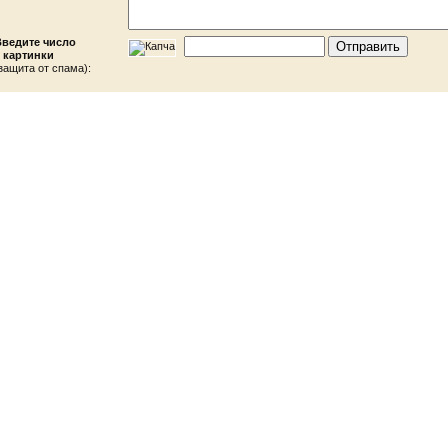
Введите число
 картинки
защита от спама):