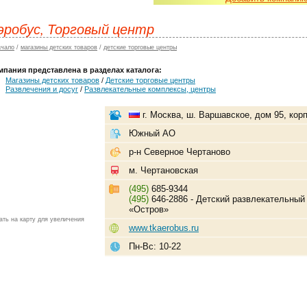
эробус, Торговый центр
ачало
/
магазины детских товаров
/
детские торговые центры
мпания представлена в разделах каталога:
Магазины детских товаров
/
Детские торговые центры
Развлечения и досуг
/
Развлекательные комплексы, центры
г. Москва, ш. Варшавское, дом 95, корп
Южный АО
р-н Северное Чертаново
м. Чертановская
(495)
685-9344
(495)
646-2886 - Детский развлекательный
«Остров»
ать на карту для увеличения
www.tkaerobus.ru
Пн-Вс: 10-22