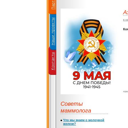
А
в н
Ко
наж
Советы
маммолога
Что мы знаем о молочной
железе?