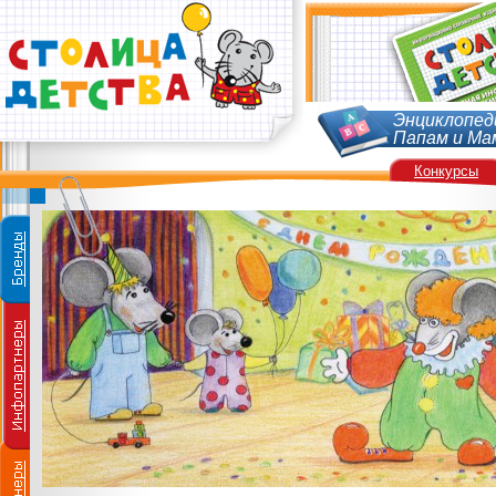
Энциклопед
Папам и Ма
Конкурсы