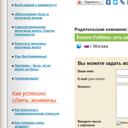
Поделиться…
Всей семьей к маммологу!
«Многоликая» боль в
молочной железе
Самообследование
Родительская компания:
молочных желез. Советы
специалиста
Баскин Роббинс, сеть 
Красота и здоровье
г. Москва
молочных желез
Ура, Вы беременны!
Вы можете задать в
Лактации – быть, её не
может не быть!
Ваше имя:
Гиперлактация
Е-mail
(для связи):
Вопрос:
Как успешно
сдать экзамены
Как бороться с
экзаменационным стрессом
Введите число
Как успешно сдать
с картинки
экзамен?