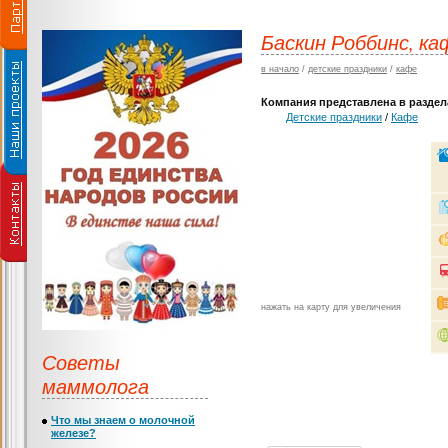
Баскин Роббинс, к
в начало
/
детские праздники
/
кафе
Компания представлена в раздела
Детские праздники
/
Кафе
нажать на карту для увеличения
Советы
маммолога
Что мы знаем о молочной
железе?