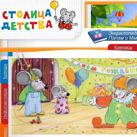
Энциклопед
Папам и Ма
Конкурсы