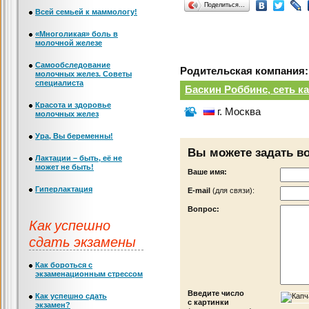
Поделиться…
Всей семьей к маммологу!
«Многоликая» боль в
молочной железе
Самообследование
Родительская компания:
молочных желез. Советы
специалиста
Баскин Роббинс, сеть 
Красота и здоровье
г. Москва
молочных желез
Ура, Вы беременны!
Вы можете задать в
Лактации – быть, её не
может не быть!
Ваше имя:
Гиперлактация
Е-mail
(для связи):
Вопрос:
Как успешно
сдать экзамены
Как бороться с
экзаменационным стрессом
Введите число
Как успешно сдать
с картинки
экзамен?