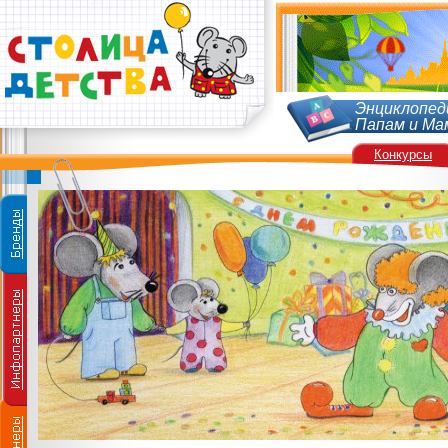
Энциклопед
Папам и Ма
Конкурсы