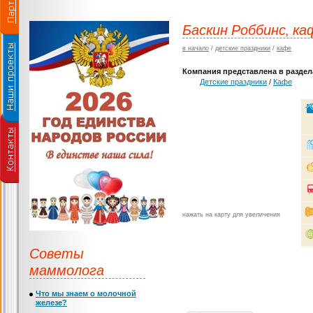
Баскин Роббинс, к
в начало
/
детские праздники
/
кафе
Компания представлена в раздела
Детские праздники
/
Кафе
нажать на карту для увеличения
Советы
маммолога
Что мы знаем о молочной
железе?