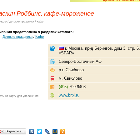
аскин Роббинс, кафе-мороженое
ачало
/
детские праздники
/
кафе
мпания представлена в разделах каталога:
Детские праздники
/
Кафе
г. Москва, пр-д Берингов, дом 3, стр. 6
«SPAR»
Северо-Восточный АО
р-н Свиблово
м. Свиблово
(495)
799-9403
www.brpi.ru
ать на карту для увеличения
Поделиться…