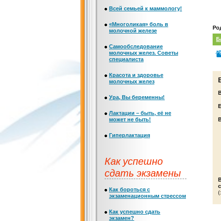
Всей семьей к маммологу!
«Многоликая» боль в
Ро
молочной железе
Б
Самообследование
молочных желез. Советы
специалиста
Красота и здоровье
молочных желез
Ура, Вы беременны!
Е
Лактации – быть, её не
может не быть!
Гиперлактация
Как успешно
сдать экзамены
с
Как бороться с
(
экзаменационным стрессом
Как успешно сдать
экзамен?