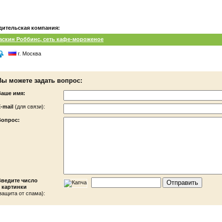
дительская компания:
аскин Роббинс, сеть кафе-мороженое
г. Москва
Вы можете задать вопрос:
Ваше имя:
-mail
(для связи):
Вопрос:
Введите число
 картинки
защита от спама):