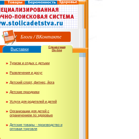
Блоги
/
ВКонтакте
Справочная
Выставки
On-line
Туризм и отдых с детьми
Развлечения и досуг
Детский спорт, фитнес, йога
Детские праздники
Услуги для родителей и детей
Организации для детей с
ограничением по здоровью
Детские товары - производство и
оптовая торговля
ю