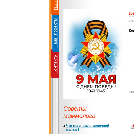
Б
в н
Ко
наж
Советы
маммолога
Что мы знаем о молочной
железе?