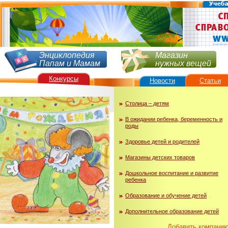
Энциклопедия
Магазин
Папам и Мамам
нужных вещей
Конкурсы
Новости
Статьи
Столица – детям
В ожидании ребенка, беременность и
роды
Здоровье детей и родителей
Магазины детских товаров
Дошкольное воспитание и развитие
ребенка
Образование и обучение детей
Дополнительное образование детей
Добавить компани