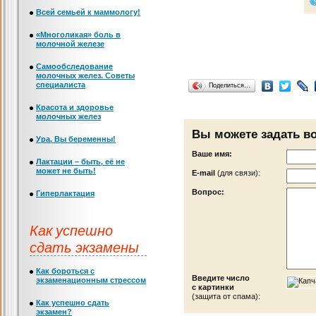
Всей семьей к маммологу!
«Многоликая» боль в
молочной железе
Самообследование
молочных желез. Советы
специалиста
Поделиться…
Красота и здоровье
молочных желез
Вы можете задать в
Ура, Вы беременны!
Ваше имя:
Лактации – быть, её не
может не быть!
Е-mail
(для связи):
Вопрос:
Гиперлактация
Как успешно
сдать экзамены
Как бороться с
Введите число
экзаменационным стрессом
с картинки
(защита от спама):
Как успешно сдать
экзамен?