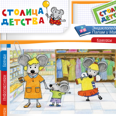
Энциклопед
Папам и Ма
Конкурсы