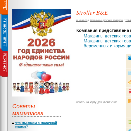
Stroller B&E
в начало
/
магазины детских товаров
/
тов
Компания представлена в
Магазины детских тов
Магазины детских тов
беременных и кормящ
нажать на карту для увеличения
Советы
маммолога
Что мы знаем о молочной
железе?