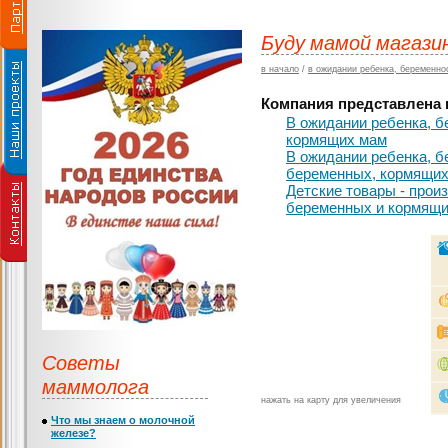
Буду мамой магази
в начало
/
в ожидании ребенка, беременно
Компания представлена в
В ожидании ребенка, б
кормящих мам
В ожидании ребенка, б
беременных, кормящих
Детские товары - прои
беременных и кормящ
Советы
маммолога
нажать на карту для увеличения
Что мы знаем о молочной
железе?