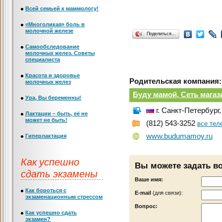
Всей семьей к маммологу!
«Многоликая» боль в
молочной железе
Поделиться…
Самообследование
молочных желез. Советы
специалиста
Красота и здоровье
Родительская компания:
молочных желез
Буду мамой, Сеть магаз
Ура, Вы беременны!
г. Санкт-Петербург,
Лактации – быть, её не
может не быть!
(812) 543-3252
все те
www.budumamoy.ru
Гиперлактация
Как успешно
Вы можете задать в
сдать экзамены
Ваше имя:
Как бороться с
Е-mail
(для связи):
экзаменационным стрессом
Вопрос:
Как успешно сдать
экзамен?