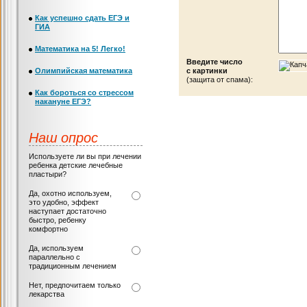
Как успешно сдать ЕГЭ и
ГИА
Математика на 5! Легко!
Введите число
Олимпийская математика
с картинки
(защита от спама):
Как бороться со стрессом
накануне ЕГЭ?
Наш опрос
Используете ли вы при лечении
ребенка детские лечебные
пластыри?
Да, охотно используем,
это удобно, эффект
наступает достаточно
быстро, ребенку
комфортно
Да, используем
параллельно с
традиционным лечением
Нет, предпочитаем только
лекарства