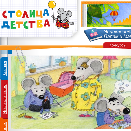
Энциклопед
Папам и Ма
Конкурсы