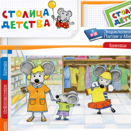
Энциклопед
Папам и Ма
Конкурсы