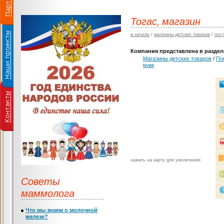
Тогас, магазин
в начало
/
магазины детских товаров
/
пос
Компания представлена в раздела
Магазины детских товаров
/
По
мам
нажать на карту для увеличения
Советы
маммолога
Что мы знаем о молочной
железе?