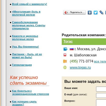
Всей семьей к маммологу!
«Многоликая» боль в
Поделиться…
молочной железе
Самообследование
молочных желез. Советы
специалиста
Родительская компания:
Красота и здоровье
молочных желез
Тогас
Ура, Вы беременны!
г. Москва, ул. Донс
Лактации – быть, её не
м. Шаболовская
может не быть!
(495)
771-3774
все те
Гиперлактация
www.togas.ru
Как успешно
Вы можете задать в
сдать экзамены
Ваше имя:
Как бороться с
экзаменационным стрессом
Е-mail
(для связи):
Вопрос:
Как успешно сдать
экзамен?