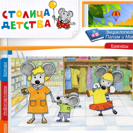
Энциклопед
Папам и Ма
Конкурсы