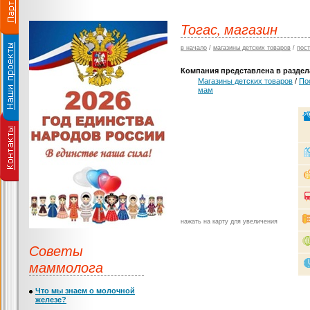
Тогас, магазин
в начало
/
магазины детских товаров
/
пос
Компания представлена в раздела
Магазины детских товаров
/
По
мам
нажать на карту для увеличения
Советы
маммолога
Что мы знаем о молочной
железе?