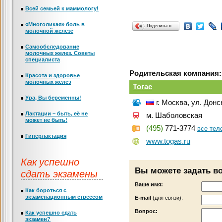
Всей семьей к маммологу!
«Многоликая» боль в
Поделиться…
молочной железе
Самообследование
молочных желез. Советы
специалиста
Родительская компания:
Красота и здоровье
молочных желез
Тогас
Ура, Вы беременны!
г. Москва, ул. Донс
Лактации – быть, её не
м. Шаболовская
может не быть!
(495)
771-3774
все те
Гиперлактация
www.togas.ru
Как успешно
Вы можете задать в
сдать экзамены
Ваше имя:
Как бороться с
экзаменационным стрессом
Е-mail
(для связи):
Вопрос:
Как успешно сдать
экзамен?