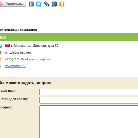
Поделиться…
дительская компания:
огас
г. Москва, ул. Донская, дом 32
м. Шаболовская
(495)
771-3774
все телефоны
www.togas.ru
Вы можете задать вопрос:
Ваше имя:
-mail
(для связи):
Вопрос: