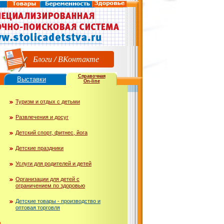
Блоги
/
ВКонтакте
Справочная
Выставки
On-line
Туризм и отдых с детьми
Развлечения и досуг
Детский спорт, фитнес, йога
Детские праздники
Услуги для родителей и детей
Организации для детей с
ограничением по здоровью
Детские товары - производство и
оптовая торговля
ю