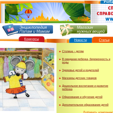
Энциклопедия
Магазин
Папам и Мамам
нужных вещей
Конкурсы
Новости
Статьи
Столица – детям
В ожидании ребенка, беременность и
роды
Здоровье детей и родителей
Магазины детских товаров
Дошкольное воспитание и развитие
ребенка
Образование и обучение детей
Дополнительное образование детей
Добавить компани