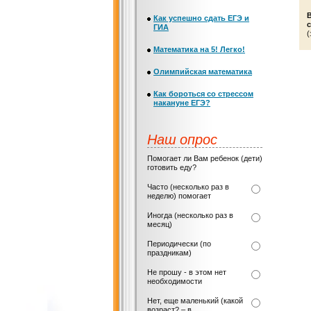
Как успешно сдать ЕГЭ и
с
ГИА
(
Математика на 5! Легко!
Олимпийская математика
Как бороться со стрессом
накануне ЕГЭ?
Наш опрос
Помогает ли Вам ребенок (дети)
готовить еду?
Часто (несколько раз в
неделю) помогает
Иногда (несколько раз в
месяц)
Периодически (по
праздникам)
Не прошу - в этом нет
необходимости
Нет, еще маленький (какой
возраст? – в