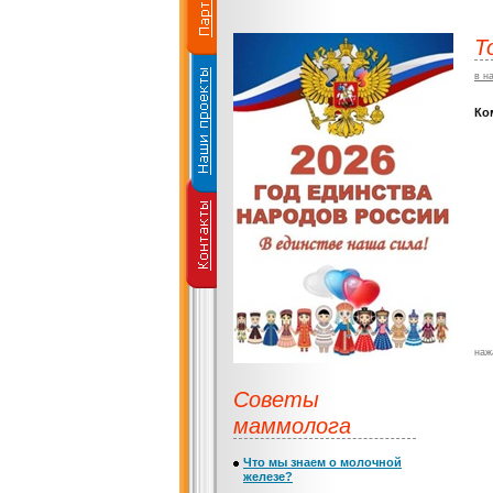
Т
в н
Ко
наж
Советы
маммолога
Что мы знаем о молочной
железе?