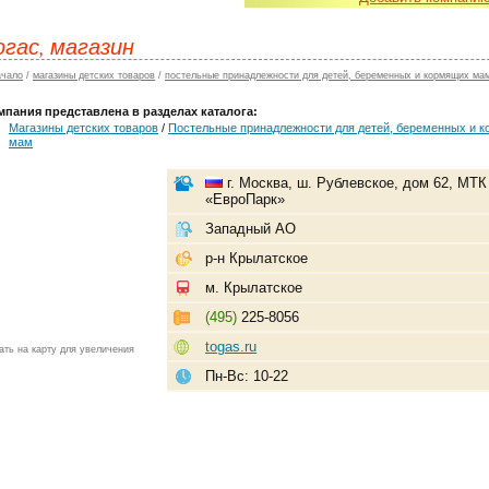
огас, магазин
ачало
/
магазины детских товаров
/
постельные принадлежности для детей, беременных и кормящих ма
мпания представлена в разделах каталога:
Магазины детских товаров
/
Постельные принадлежности для детей, беременных и 
мам
г. Москва, ш. Рублевское, дом 62, МТК
«ЕвроПарк»
Западный АО
р-н Крылатское
м. Крылатское
(495)
225-8056
togas.ru
ать на карту для увеличения
Пн-Вс: 10-22