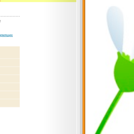
м
кормящих