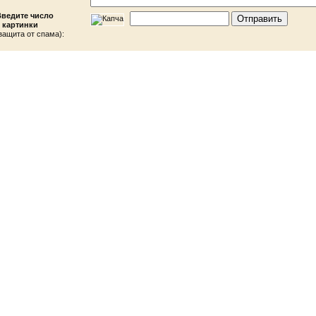
Введите число
 картинки
защита от спама):