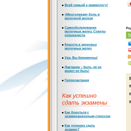
Всей семьей к маммологу!
«Многоликая» боль в
молочной железе
Самообследование
Ро
молочных желез. Советы
Т
специалиста
Красота и здоровье
молочных желез
Ура, Вы беременны!
Лактации – быть, её не
может не быть!
Гиперлактация
Как успешно
Е
сдать экзамены
Как бороться с
экзаменационным стрессом
Как успешно сдать
экзамен?