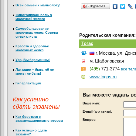
Всей семьей к маммологу!
Поделиться…
«Многоликая» боль в
молочной железе
Самообследование
молочных желез. Советы
Родительская компания:
специалиста
Тогас
Красота и здоровье
молочных желез
г. Москва, ул. Донс
Ура, Вы беременны!
м. Шаболовская
(495)
771-3774
все те
Лактации – быть, её не
может не быть!
www.togas.ru
Гиперлактация
Вы можете задать в
Как успешно
Ваше имя:
сдать экзамены
Е-mail
(для связи):
Как бороться с
Вопрос:
экзаменационным стрессом
Как успешно сдать
экзамен?