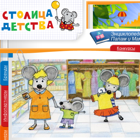
Энциклопед
Папам и Ма
Конкурсы