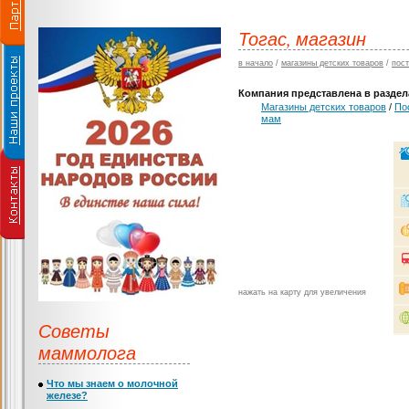
Тогас, магазин
в начало
/
магазины детских товаров
/
пос
Компания представлена в раздела
Магазины детских товаров
/
По
мам
нажать на карту для увеличения
Советы
маммолога
Что мы знаем о молочной
железе?