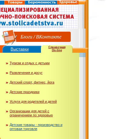
Блоги
/
ВКонтакте
Справочная
Выставки
On-line
Туризм и отдых с детьми
Развлечения и досуг
Детский спорт, фитнес, йога
Детские праздники
Услуги для родителей и детей
Организации для детей с
ограничением по здоровью
Детские товары - производство и
оптовая торговля
ю