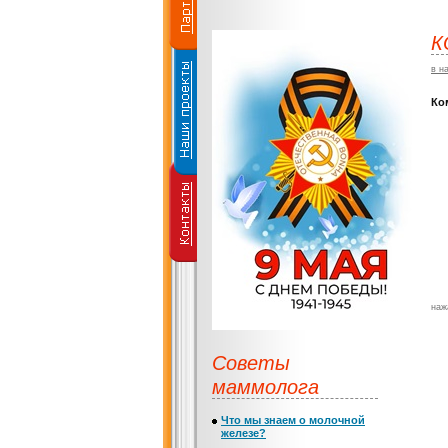
К
в н
Ко
наж
Советы
маммолога
Что мы знаем о молочной
железе?