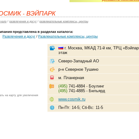
ОСМИК - ВЭЙПАРК
ачало
/
развлечения и досуг
/
развлекательные комплексы, центры
мпания представлена в разделах каталога:
Развлечения и досуг
/
Развлекательные комплексы, центры
г. Москва, МКАД 71-й км, ТРЦ «Вэйпар
этаж
Северо-Западный АО
р-н Северное Тушино
м. Планерная
(495)
741-4884 - Боулинг
(495)
741-4885 - Бильярд
ать на карту для увеличения
www.cosmik.ru
Пн-Пт: 14-5; Сб-Вс: 11-5