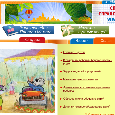
Энциклопедия
Магазин
Папам и Мамам
нужных вещей
Конкурсы
Новости
Статьи
Столица – детям
В ожидании ребенка, беременность и
роды
Здоровье детей и родителей
Магазины детских товаров
Дошкольное воспитание и развитие
ребенка
Образование и обучение детей
Дополнительное образование детей
Добавить компани