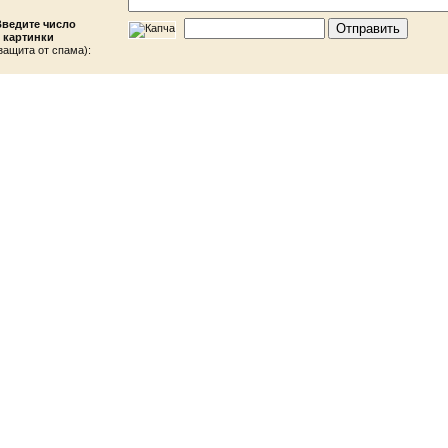
Введите число
 картинки
защита от спама):