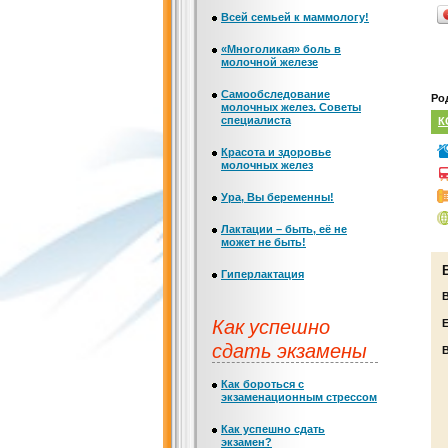
Всей семьей к маммологу!
«Многоликая» боль в
молочной железе
Самообследование
Ро
молочных желез. Советы
специалиста
К
Красота и здоровье
молочных желез
Ура, Вы беременны!
Лактации – быть, её не
может не быть!
Гиперлактация
Как успешно
Е
сдать экзамены
Как бороться с
экзаменационным стрессом
Как успешно сдать
экзамен?