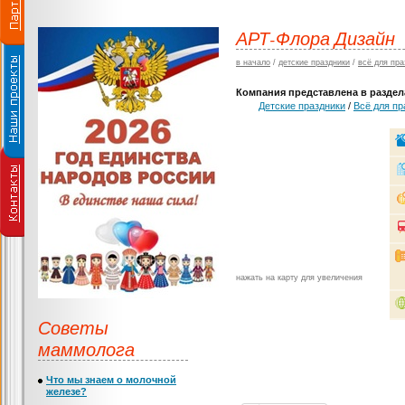
АРТ-Флора Дизайн
в начало
/
детские праздники
/
всё для пра
Компания представлена в раздела
Детские праздники
/
Всё для пр
нажать на карту для увеличения
Советы
маммолога
Что мы знаем о молочной
железе?