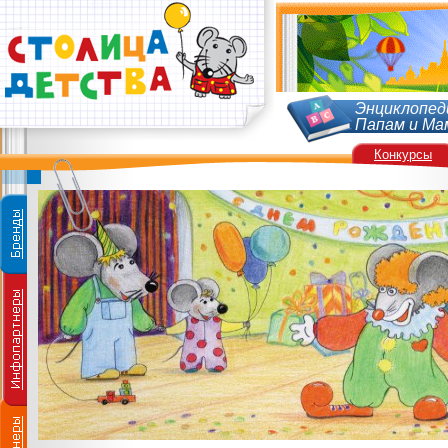
Энциклопед
Папам и Ма
Конкурсы