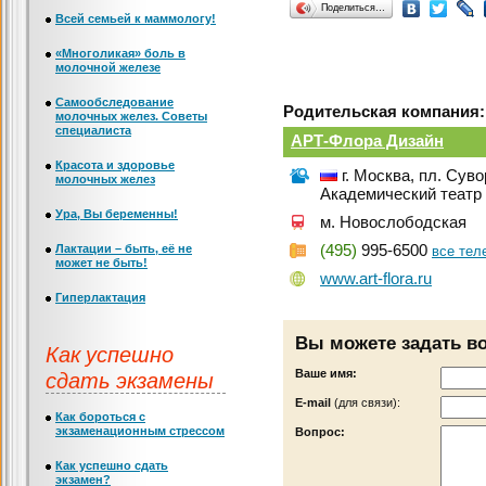
Поделиться…
Всей семьей к маммологу!
«Многоликая» боль в
молочной железе
Самообследование
Родительская компания:
молочных желез. Советы
специалиста
АРТ-Флора Дизайн
Красота и здоровье
г. Москва, пл. Сув
молочных желез
Академический театр
Ура, Вы беременны!
м. Новослободская
Лактации – быть, её не
(495)
995-6500
все те
может не быть!
www.art-flora.ru
Гиперлактация
Вы можете задать в
Как успешно
сдать экзамены
Ваше имя:
Е-mail
(для связи):
Как бороться с
экзаменационным стрессом
Вопрос:
Как успешно сдать
экзамен?