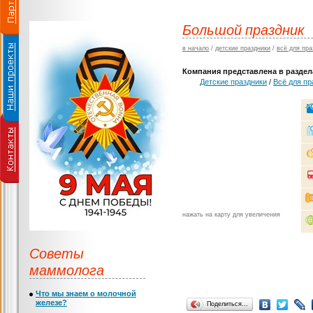
Большой праздник
в начало
/
детские праздники
/
всё для пра
Компания представлена в раздела
Детские праздники
/
Всё для пр
нажать на карту для увеличения
Советы
маммолога
Что мы знаем о молочной
железе?
Поделиться…