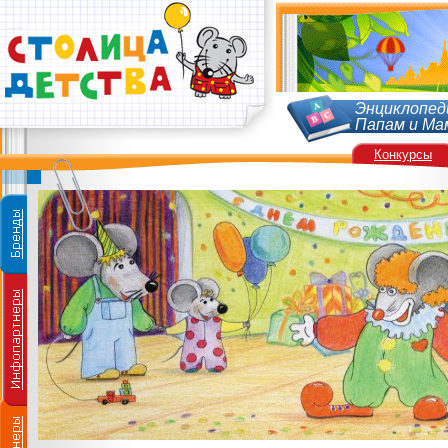
Энциклопед
Папам и Ма
Конкурсы