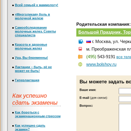
Всей семьей к маммологу!
«Многоликая» боль в
молочной железе
Родительская компания:
Самообследование
молочных желез. Советы
Большой Праздник, То
специалиста
г. Москва, ул. Чер
Красота и здоровье
молочных желез
м. Преображенская п
(495)
543-9191
все те
Ура, Вы беременны!
www.bolshoy.ru
Лактации – быть, её не
может не быть!
Гиперлактация
Вы можете задать в
Ваше имя:
Как успешно
Е-mail
(для связи):
сдать экзамены
Вопрос:
Как бороться с
экзаменационным стрессом
Как успешно сдать
экзамен?