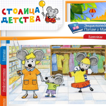
Энциклопед
Папам и Ма
Конкурсы