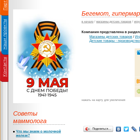
Бегемот, гипермар
в начало
/
магазины детских товаров
/
игру
Компания представлена в раздела
Магазины детских товаров
/
Иг
Детские товары - производство
нажать на карту для увеличения
Советы
маммолога
Поделиться…
Что мы знаем о молочной
железе?