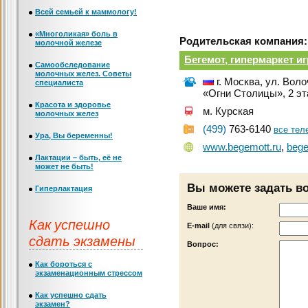
Всей семьей к маммологу!
«Многоликая» боль в
Родительская компания:
молочной железе
Бегемот, гипермаркет и
Самообследование
молочных желез. Советы
г. Москва, ул. Воло
специалиста
«Огни Столицы», 2 э
Красота и здоровье
м. Курская
молочных желез
(499)
763-6140
все те
Ура, Вы беременны!
www.begemott.ru
,
bege
Лактации – быть, её не
может не быть!
Вы можете задать в
Гиперлактация
Ваше имя:
Как успешно
Е-mail
(для связи):
сдать экзамены
Вопрос:
Как бороться с
экзаменационным стрессом
Как успешно сдать
экзамен?